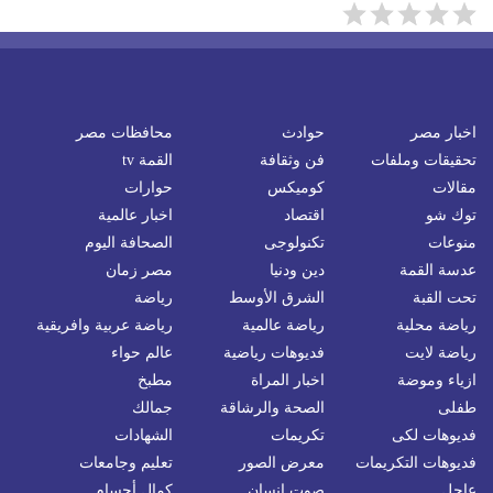
اخبار مصر
حوادث
محافظات مصر
تحقيقات وملفات
فن وثقافة
القمة tv
مقالات
كوميكس
حوارات
توك شو
اقتصاد
اخبار عالمية
منوعات
تكنولوجى
الصحافة اليوم
عدسة القمة
دين ودنيا
مصر زمان
تحت القبة
الشرق الأوسط
رياضة
رياضة محلية
رياضة عالمية
رياضة عربية وافريقية
رياضة لايت
فديوهات رياضية
عالم حواء
ازياء وموضة
اخبار المراة
مطبخ
طفلى
الصحة والرشاقة
جمالك
فديوهات لكى
تكريمات
الشهادات
فديوهات التكريمات
معرض الصور
تعليم وجامعات
عاجل
صوت إنسان
كمال أجسام