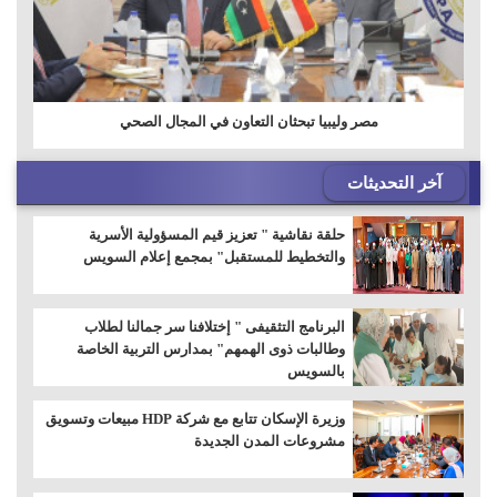
مصر وليبيا تبحثان التعاون في المجال الصحي
آخر التحديثات
حلقة نقاشية " تعزيز قيم المسؤولية الأسرية
والتخطيط للمستقبل" بمجمع إعلام السويس
البرنامج التثقيفى " إختلافنا سر جمالنا لطلاب
وطالبات ذوى الهمهم" بمدارس التربية الخاصة
بالسويس
وزيرة الإسكان تتابع مع شركة HDP مبيعات وتسويق
مشروعات المدن الجديدة