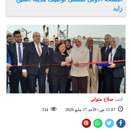
زايد
كتب
صلاح متولي
11:07 ص | الأحد 17 مايو 2026
334