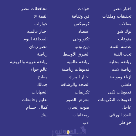
اخبار مصر
حوادث
محافظات مصر
تحقيقات وملفات
فن وثقافة
القمة tv
مقالات
كوميكس
حوارات
توك شو
اقتصاد
اخبار عالمية
منوعات
تكنولوجى
الصحافة اليوم
عدسة القمة
دين ودنيا
مصر زمان
تحت القبة
الشرق الأوسط
رياضة
رياضة محلية
رياضة عالمية
رياضة عربية وافريقية
رياضة لايت
فديوهات رياضية
عالم حواء
ازياء وموضة
اخبار المراة
مطبخ
طفلى
الصحة والرشاقة
جمالك
فديوهات لكى
تكريمات
الشهادات
فديوهات التكريمات
معرض الصور
تعليم وجامعات
عاجل
صوت إنسان
كمال أجسام
العدد الورقي
رمضانيات
بيتك
خواطر
ادب