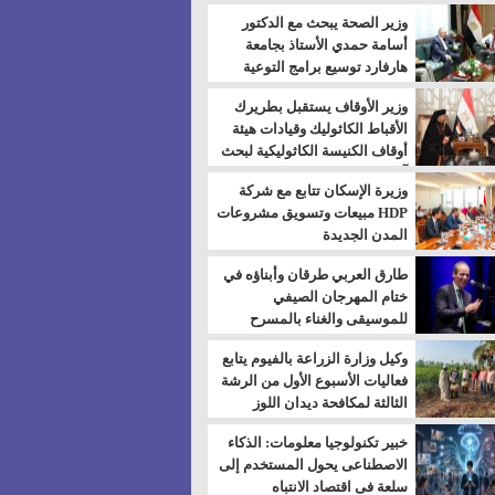
بالسويس
وزير الصحة يبحث مع الدكتور
أسامة حمدي الأستاذ بجامعة
هارفارد توسيع برامج التوعية
بمرض السكري
وزير الأوقاف يستقبل بطريرك
الأقباط الكاثوليك وقيادات هيئة
أوقاف الكنيسة الكاثوليكية لبحث
آفاق التعاون المشترك
وزيرة الإسكان تتابع مع شركة
HDP مبيعات وتسويق مشروعات
المدن الجديدة
طارق العربي طرقان وأبناؤه في
ختام المهرجان الصيفي
للموسيقى والغناء بالمسرح
المكشوف
وكيل وزارة الزراعة بالفيوم يتابع
فعاليات الأسبوع الأول من الرشة
الثالثة لمكافحة ديدان اللوز
للقطن
خبير تكنولوجيا معلومات: الذكاء
الاصطناعى يحول المستخدم إلى
سلعة فى اقتصاد الانتباه