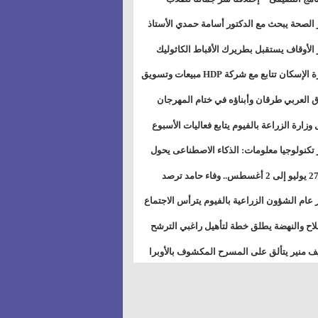
بات ذوى الهمهم" بمدارس التربية الخاصة
 الصحة يبحث مع الدكتور أسامة حمدي الأستاذ
سويس
عة هارفارد توسيع برامج التوعية بمرض السكري
 الأوقاف يستقبل بطريرك الأقباط الكاثوليك
دات هيئة أوقاف الكنيسة الكاثوليكية لبحث آفاق
وزيرة الإسكان تتابع مع شركة HDP مبيعات وتسويق
اون المشترك
عات المدن الجديدة
 العربي طرقان وأبناؤه في ختام المهرجان
في للموسيقى والغناء بالمسرح المكشوف
 وزارة الزراعة بالفيوم يتابع فعاليات الأسبوع
ل من الرشة الثالثة لمكافحة ديدان اللوز للقطن
 تكنولوجيا معلومات: الذكاء الاصطناعى يحول
تخدم إلى سلعة فى اقتصاد الانتباه
من 27 يوليو إلى 2 أغسطس.. وفاء حامد ترصد
رات أقوى الاتصالات الفلكية على الأبراج
 عام الشؤون الزراعية بالفيوم يترأس الاجتماع
ري لمتابعة الحصر الحيازي الجديدة
لاح والنهضة يطلق خطة لتأهيل راغبي الترشح
الس الشعبية المحلية ويستعرض خطط أماناته
 منير يتألق على المسرح المكشوف بالأوبرا
حافظات