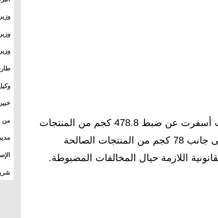
وطال
وزير
بال
بجام
وزير
وقيا
التع
مشرو
طارق
الصي
وكيل
الأو
خبير
المس
كما أوضحت المديرية أن الحملات أسفرت عن ضبط 478.8 كجم من المنتجات
تأثي
مدير
غير الصالحة للاستهلاك الآدمي، إلى جانب 78 كجم من المنتجات الصالحة
الدو
الإص
لقانونية اللازمة حيال المخالفات المضبوطة.
للمج
شريف
بالم