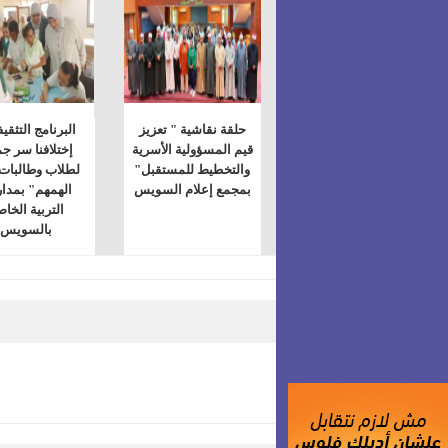
حلقة نقاشية " تعزيز
البرنامج التثقي
قيم المسؤولية الأسرية
إختلافنا سر جم
والتخطيط للمستقبل"
لطلاب وطالبات
بمجمع إعلام السويس
الهمهم" بمد
التربية الخا
بالسويس
ضعي تعليقَكِ هنا