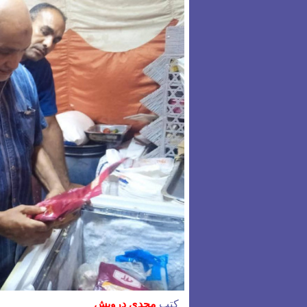
كتب
مجدي درويش