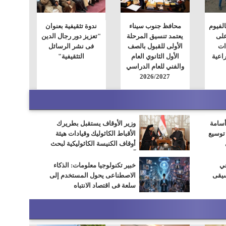
الفيوم
محافظ جنوب سيناء
ندوة تثقيفية بعنوان
على
يعتمد تنسيق المرحلة
"تعزيز دور رجال الدين
ات
الأولى للقبول بالصف
فى نشر الرسائل
اعية
الأول الثانوي العام
التثقيفية"
والفني للعام الدراسي
2026/2027
أسامة
وزير الأوقاف يستقبل بطريرك
 توسيع
الأقباط الكاثوليك وقيادات هيئة
أوقاف الكنيسة الكاثوليكية لبحث
آفاق التعاون المشترك
في
خبير تكنولوجيا معلومات: الذكاء
سيقى
الاصطناعى يحول المستخدم إلى
سلعة فى اقتصاد الانتباه