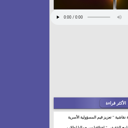
الأكثر قراءة
 نقاشية " تعزيز قيم المسؤولية الأسرية
خطيط للمستقبل" بمجمع إعلام السويس
نامج التثقيفى " إختلافنا سر جمالنا لطلاب