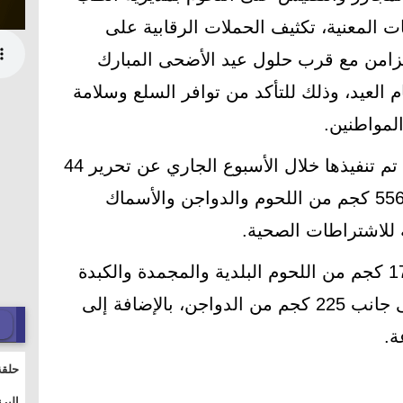
هات المعنية، تكثيف الحملات الرقابية على
لتزامن مع قرب حلول عيد الأضحى المبارك
م العيد، وذلك للتأكد من توافر السلع وسلامة
لمواطنين.
وأسفرت الحملات التفتيشية التي تم تنفيذها خلال الأسبوع الجاري عن تحرير 44
محضرًا متنوعًا، وضبط إجمالي 556.8 كجم من اللحوم والدواجن والأسماك
ة للاشتراطات الصحية.
وتضمنت المضبوطات أكثر من 177 كجم من اللحوم البلدية والمجمدة والكبدة
المجمدة والمصنعات الغذائية، إلى جانب 225 كجم من الدواجن، بالإضافة إلى
حلقة
والت
البر