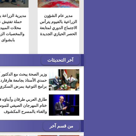
مدير عام الشؤون
مديرية الزراعة ب
الزراعية بالفيوم يترأس
حملة تفتيش 
الاجتماع الدوري لمتابعة
محلات المبيد
الحصر الحيازي الجديدة
والمخصبات الزر
بابشواى
آخر التحديثات
وزير الصحة يبحث مع الدكتور 
حمدي الأستاذ بجامعة هارفارد
برامج التوعية بمرض السكري
طارق العربي طرقان وأبناؤه 
ختام المهرجان الصيفي للمو
والغناء بالمسرح المكشوف
من قسم آخر