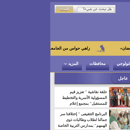
زاهي حواس من الجامعة اليابانية : "توت عنخ آمون" هو بطل المتحف ال
نولوجي
محافظات
المزيد
عاجل
حلقة نقاشية " تعزيز قيم
المسؤولية الأسرية والتخطيط
للمستقبل" بمجمع إعلام
السويس
البرنامج التثقيفى " إختلافنا سر
جمالنا لطلاب وطالبات ذوى
الهمهم" بمدارس التربية الخاصة