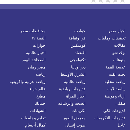
اخبار مصر
حوادث
محافظات مصر
تحقيقات وملفات
فن وثقافة
القمة tv
مقالات
كوميكس
حوارات
توك شو
اقتصاد
اخبار عالمية
منوعات
تكنولوجى
الصحافة اليوم
عدسة القمة
دين ودنيا
مصر زمان
تحت القبة
الشرق الأوسط
رياضة
رياضة محلية
رياضة عالمية
رياضة عربية وافريقية
رياضة لايت
فديوهات رياضية
عالم حواء
ازياء وموضة
اخبار المراة
مطبخ
طفلى
الصحة والرشاقة
جمالك
فديوهات لكى
تكريمات
الشهادات
فديوهات التكريمات
معرض الصور
تعليم وجامعات
عاجل
صوت إنسان
كمال أجسام