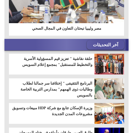
مصر وليبيا تبحثان التعاون في المجال الصحي
آخر التحديثات
حلقة نقاشية " تعزيز قيم المسؤولية الأسرية
والتخطيط للمستقبل" بمجمع إعلام السويس
البرنامج التثقيفى " إختلافنا سر جمالنا لطلاب
وطالبات ذوى الهمهم" بمدارس التربية الخاصة
بالسويس
وزيرة الإسكان تتابع مع شركة HDP مبيعات وتسويق
مشروعات المدن الجديدة
طارق العربي طرقان وأبناؤه في ختام المهرجان