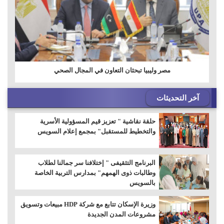
مصر وليبيا تبحثان التعاون في المجال الصحي
آخر التحديثات
حلقة نقاشية " تعزيز قيم المسؤولية الأسرية
والتخطيط للمستقبل" بمجمع إعلام السويس
البرنامج التثقيفى " إختلافنا سر جمالنا لطلاب
وطالبات ذوى الهمهم" بمدارس التربية الخاصة
بالسويس
وزيرة الإسكان تتابع مع شركة HDP مبيعات وتسويق
مشروعات المدن الجديدة