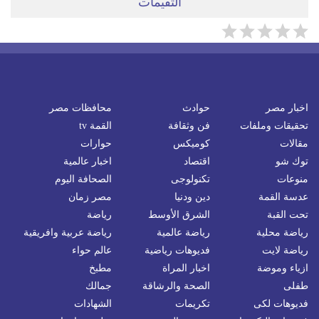
التقيمات
اخبار مصر
حوادث
محافظات مصر
تحقيقات وملفات
فن وثقافة
القمة tv
مقالات
كوميكس
حوارات
توك شو
اقتصاد
اخبار عالمية
منوعات
تكنولوجى
الصحافة اليوم
عدسة القمة
دين ودنيا
مصر زمان
تحت القبة
الشرق الأوسط
رياضة
رياضة محلية
رياضة عالمية
رياضة عربية وافريقية
رياضة لايت
فديوهات رياضية
عالم حواء
ازياء وموضة
اخبار المراة
مطبخ
طفلى
الصحة والرشاقة
جمالك
فديوهات لكى
تكريمات
الشهادات