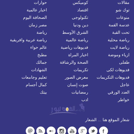
مقالات
كوميكس
حوارات
توك شو
اقتصاد
اخبار عالمية
منوعات
تكنولوجى
الصحافة اليوم
عدسة القمة
دين ودنيا
مصر زمان
تحت القبة
الشرق الأوسط
رياضة
رياضة محلية
رياضة عالمية
رياضة عربية وافريقية
رياضة لايت
فديوهات رياضية
عالم حواء
ازياء وموضة
اخبار المراة
مطبخ
طفلى
الصحة والرشاقة
جمالك
فديوهات لكى
تكريمات
الشهادات
فديوهات التكريمات
معرض الصور
تعليم وجامعات
عاجل
صوت إنسان
كمال أجسام
العدد الورقي
رمضانيات
بيتك
خواطر
ادب
شعار الموقع هنا ... الشعار