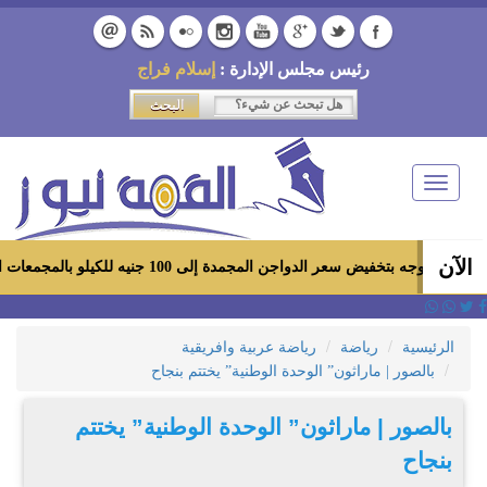
رئيس مجلس الإدارة :
إسلام فراج
Toggle
navigation
الآن
ر الدواجن المجمدة إلى 100 جنيه للكيلو بالمجمعات الاستهلاكية ومعارض «أهلاً رمضان»
الرئيسية
رياضة
رياضة عربية وافريقية
بالصور | ماراثون” الوحدة الوطنية” يختتم بنجاح
بالصور | ماراثون” الوحدة الوطنية” يختتم
بنجاح