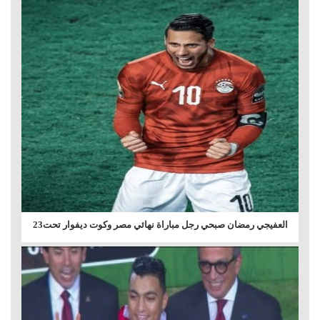
العفيجي رمضان صبحي رجل مباراة نهائي مصر وكوت ديفوار تحت23