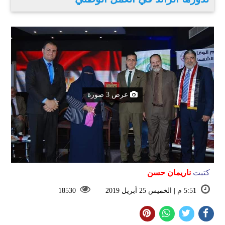
عرض 3 صورة
كتبت
ناريمان حسن
5:51 م | الخميس 25 أبريل 2019
18530