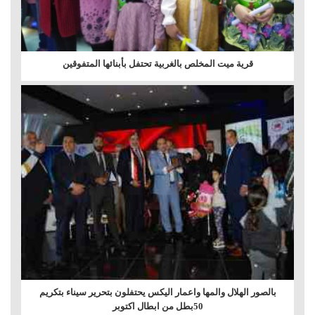
قرية ميت المخلص بالغربية تحتفل بأبنائها المتفوقين
بالصور الهلال والمها واعمار اليكس يحتفلون بتحرير سيناء بتكريم
50بطل من ابطال اكتوبر