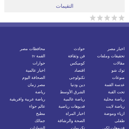
التقيمات
اخبار مصر
حوادث
محافظات مصر
تحقيقات وملفات
فن وثقافة
القمة tv
مقالات
كوميكس
حوارات
توك شو
اقتصاد
اخبار عالمية
منوعات
تكنولوجى
الصحافة اليوم
عدسة القمة
دين ودنيا
مصر زمان
تحت القبة
الشرق الأوسط
رياضة
رياضة محلية
رياضة عالمية
رياضة عربية وافريقية
رياضة لايت
فديوهات رياضية
عالم حواء
ازياء وموضة
اخبار المراة
مطبخ
طفلى
الصحة والرشاقة
جمالك
فديوهات لكى
تكريمات
الشهادات