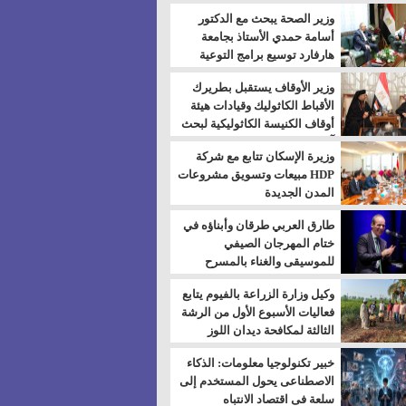
بالسويس
وزير الصحة يبحث مع الدكتور
أسامة حمدي الأستاذ بجامعة
هارفارد توسيع برامج التوعية
بمرض السكري
وزير الأوقاف يستقبل بطريرك
الأقباط الكاثوليك وقيادات هيئة
أوقاف الكنيسة الكاثوليكية لبحث
آفاق التعاون المشترك
وزيرة الإسكان تتابع مع شركة
HDP مبيعات وتسويق مشروعات
المدن الجديدة
طارق العربي طرقان وأبناؤه في
ختام المهرجان الصيفي
للموسيقى والغناء بالمسرح
المكشوف
وكيل وزارة الزراعة بالفيوم يتابع
فعاليات الأسبوع الأول من الرشة
الثالثة لمكافحة ديدان اللوز
للقطن
خبير تكنولوجيا معلومات: الذكاء
الاصطناعى يحول المستخدم إلى
سلعة فى اقتصاد الانتباه