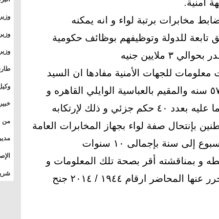
هة أمنية.
وطال
وزير
ابط مخابرات برتبة لواء و انه يمكنه
بال
بجام
وزير
ابعة للدولة وتوظيفهم بوظائف حكومية
وقيا
٣ ملايين جنيه
التع
مشرو
طارق
 معلومات للجهات الأمنية مفادها ان السيد
الصي
وكيل
صبحي عبد المحسن عبد السلام ٥٧ سنه والمقيم بالعباسية الوايلي القاهره و
الأو
خبير
الحاصل على دبلوم تجارة ومحكوما عليه بعدد ٤٠ حكم جزئي و ذلك لإرتكابه
المس
ين بإنتحال صفة لواء بجهاز المخابرات العامة
تأثي
مدير
 إلى سنة بإجمالى ١٠ سنوات
الدو
الإص
بطه و بمناقشته أقر بصحة تلك المعلومات و
للمج
شريف
ارتكاب حوادث بذات الأسلوب محرر عنها المحاضر ارقام ١٩٤٤ / ٢٠١٤ جنح
بالم