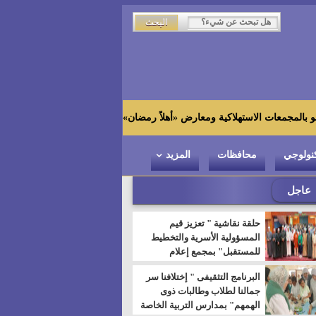
زاهي حواس من الجامعة اليابا
نولوجي
محافظات
المزيد
عاجل
حلقة نقاشية " تعزيز قيم
المسؤولية الأسرية والتخطيط
للمستقبل" بمجمع إعلام
السويس
البرنامج التثقيفى " إختلافنا سر
جمالنا لطلاب وطالبات ذوى
الهمهم" بمدارس التربية الخاصة