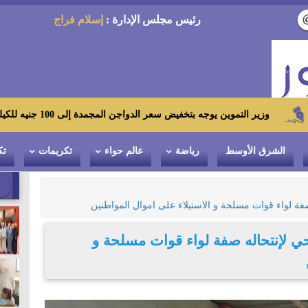
رئيس مجلس الإدارة :
إسلام فراج
جه بتخفيض سعر الدواجن المجمدة إلى 100 جنيه للكيلو بالمجمعات الاستهلاكية ومعارض «أهلاً رمضان»
الشرق الأوسط
رياضة
عالم حواء
تكريمات
تك
د صبحي لإنتحاله صفة لواء قوات مسلحة و