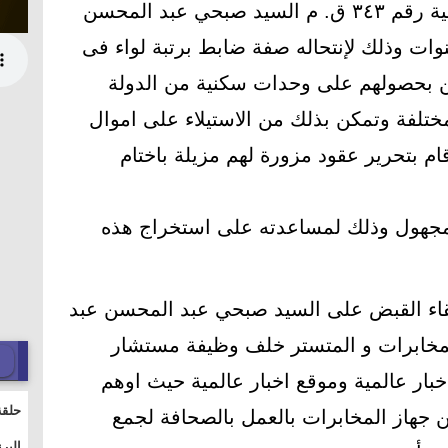
عاقبت محكمة الجنايات في القضية رقم ٣٤٣ ق. م السيد صبحي عبد المحسن
لسلام بالسجن المشدد ٥ سنوات وذلك لإنتحاله صفة ضابط برتبة لواء فى
ين بحصولهم على وحدات سكنية من الدولة
تلفة وتمكن بذلك من الاستيلاء على اموال
نيه حيث قام بتحرير عقود مزورة لهم مزيلة باختام
 مجهول وذلك لمساعدته على استخراج هذه
لقاء القبض على السيد صبحي عبد المحسن عبد
المخابرات و المتستر خلف وظيفة مستشار
ر عالمية وموقع اخبار عالمية حيث اوهم
حلقة
من جهاز المخابرات بالعمل بالصحافة لجمع
والت
البر