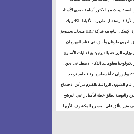
بات ذوى الهمهم" بمدارس التربية الخاصة
 الصحة يبحث مع الدكتور أسامة حمدي الأستاذ
سويس
عة هارفارد توسيع برامج التوعية بمرض السكري
 الأوقاف يستقبل بطريرك الأقباط الكاثوليك
دات هيئة أوقاف الكنيسة الكاثوليكية لبحث آفاق
وزيرة الإسكان تتابع مع شركة HDP مبيعات وتسويق
اون المشترك
عات المدن الجديدة
 العربي طرقان وأبناؤه في ختام المهرجان
في للموسيقى والغناء بالمسرح المكشوف
 وزارة الزراعة بالفيوم يتابع فعاليات الأسبوع
ل من الرشة الثالثة لمكافحة ديدان اللوز للقطن
 تكنولوجيا معلومات: الذكاء الاصطناعى يحول
تخدم إلى سلعة فى اقتصاد الانتباه
من 27 يوليو إلى 2 أغسطس.. وفاء حامد ترصد
رات أقوى الاتصالات الفلكية على الأبراج
 عام الشؤون الزراعية بالفيوم يترأس الاجتماع
ري لمتابعة الحصر الحيازي الجديدة
لاح والنهضة يطلق خطة لتأهيل راغبي الترشح
الس الشعبية المحلية ويستعرض خطط أماناته
 منير يتألق على المسرح المكشوف بالأوبرا
حافظات