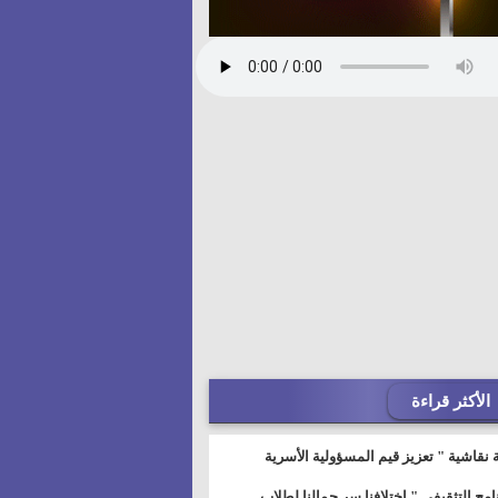
الأكثر قراءة
 نقاشية " تعزيز قيم المسؤولية الأسرية
خطيط للمستقبل" بمجمع إعلام السويس
نامج التثقيفى " إختلافنا سر جمالنا لطلاب