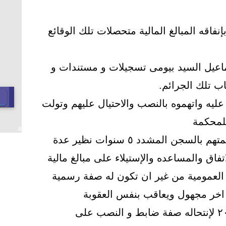
ضاف بإنفاقه المبالغ المالية متحصلات تلك الوقائع
اعيل السيد بيومى تسجيلات و مستندات و
اب تلك الجرائم.
عليه واتهموه بالنصب والاحتيال عليهم وتولت
 للمحكمة
a
وحكمت المحكمة حضوريا على المتهم بالسجن المشدد ٥ سنوات نظير عدة
فاق والمساعده والإستيلاء على مبالغ مالية
العمومية من غير ان تكون له صفة رسمية
 اخر مجهول ويعاقب بنفس العقوبة
وكان قد سبق حبسه فى عام ٢٠١٤ لإنتحاله صفة ضابط و النصب على