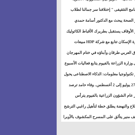
خطيط للمستقبل" بمجمع إعلام السويس
نامج التثقيفى " إختلافنا سر جمالنا لطلاب
بات ذوى الهمهم" بمدارس التربية الخاصة
 الصحة يبحث مع الدكتور أسامة حمدي
سويس
تاذ بجامعة هارفارد توسيع برامج التوعية
 الأوقاف يستقبل بطريرك الأقباط الكاثوليك
ض السكري
دات هيئة أوقاف الكنيسة الكاثوليكية لبحث
وزيرة الإسكان تتابع مع شركة HDP مبيعات
 التعاون المشترك
يق مشروعات المدن الجديدة
 العربي طرقان وأبناؤه في ختام المهرجان
في للموسيقى والغناء بالمسرح المكشوف
 وزارة الزراعة بالفيوم يتابع فعاليات الأسبوع
ل من الرشة الثالثة لمكافحة ديدان اللوز
 تكنولوجيا معلومات: الذكاء الاصطناعى يحول
طن
تخدم إلى سلعة فى اقتصاد الانتباه
من 27 يوليو إلى 2 أغسطس.. وفاء حامد ترصد
رات أقوى الاتصالات الفلكية على الأبراج
 عام الشؤون الزراعية بالفيوم يترأس
تماع الدوري لمتابعة الحصر الحيازي الجديدة
لاح والنهضة يطلق خطة لتأهيل راغبي الترشح
الس الشعبية المحلية ويستعرض خطط
 منير يتألق على المسرح المكشوف بالأوبرا
اته بالمحافظات