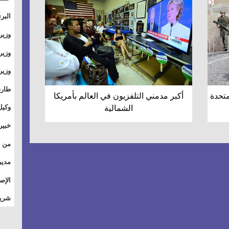
والت
البر
وطال
وزير
بال
الأس
وزير
بمر
وقيا
آفاق
وتسو
طارق
متحدة
أكبر مدمني التلفزيون في العالم بأمريكا
الصي
وكيل
الشمالية
الأو
خبير
للق
المس
تأثي
مدير
الاج
الإص
للمج
شريف
أمان