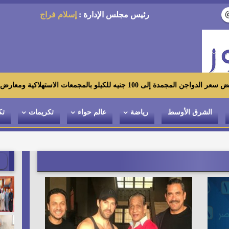
رئيس مجلس الإدارة :
إسلام فراج
 الاستهلاكية ومعارض «أهلاً رمضان»
الشرق الأوسط
رياضة
عالم حواء
تكريمات
تك