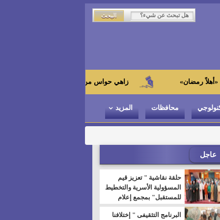
زاهي حواس من الجامعة اليابانية : "توت عنخ آمون" هو بطل 
نولوجي
محافظات
المزيد
عاجل
حلقة نقاشية " تعزيز قيم
المسؤولية الأسرية والتخطيط
للمستقبل" بمجمع إعلام
السويس
البرنامج التثقيفى " إختلافنا