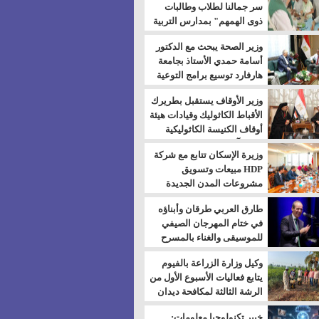
سر جمالنا لطلاب وطالبات
ذوى الهمهم" بمدارس التربية
الخاصة بالسويس
وزير الصحة يبحث مع الدكتور
أسامة حمدي الأستاذ بجامعة
هارفارد توسيع برامج التوعية
بمرض السكري
وزير الأوقاف يستقبل بطريرك
الأقباط الكاثوليك وقيادات هيئة
أوقاف الكنيسة الكاثوليكية
لبحث آفاق التعاون المشترك
وزيرة الإسكان تتابع مع شركة
HDP مبيعات وتسويق
مشروعات المدن الجديدة
طارق العربي طرقان وأبناؤه
في ختام المهرجان الصيفي
للموسيقى والغناء بالمسرح
المكشوف
وكيل وزارة الزراعة بالفيوم
يتابع فعاليات الأسبوع الأول من
الرشة الثالثة لمكافحة ديدان
اللوز للقطن
خبير تكنولوجيا معلومات: