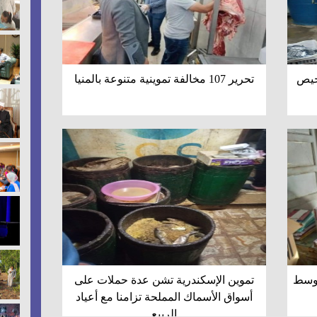
خيص
تحرير 107 مخالفة تموينية متنوعة بالمنيا
 بوسط
تموين الإسكندرية تشن عدة حملات على
أسواق الأسماك المملحة تزامنا مع أعياد
الربيع