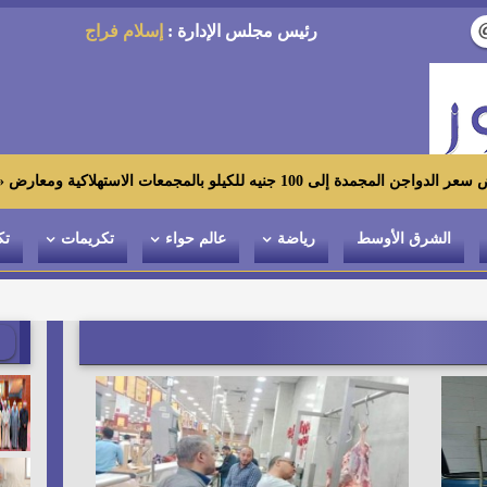
رئيس مجلس الإدارة :
إسلام فراج
استهلاكية ومعارض «أهلاً رمضان»
الشرق الأوسط
رياضة
عالم حواء
تكريمات
تك