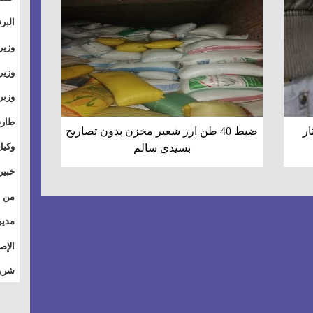
والت
البر
وطال
وزير
بال
الأس
وزير
بمر
وقيا
آفاق
وتسو
طارق
ار
ضبط 40 طن ارز شعير مخزن بدون تصاريح
الصي
وكيل
بسيدي سالم
الأو
خبير
للق
المس
تأثي
مدير
الاج
الإص
للمج
شريف
أمان