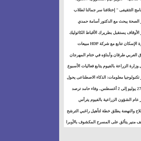
خطيط للمستقبل" بمجمع إعلام السويس
نامج التثقيفى " إختلافنا سر جمالنا لطلاب
بات ذوى الهمهم" بمدارس التربية الخاصة
 الصحة يبحث مع الدكتور أسامة حمدي
سويس
تاذ بجامعة هارفارد توسيع برامج التوعية
 الأوقاف يستقبل بطريرك الأقباط الكاثوليك
ض السكري
دات هيئة أوقاف الكنيسة الكاثوليكية لبحث
وزيرة الإسكان تتابع مع شركة HDP مبيعات
 التعاون المشترك
يق مشروعات المدن الجديدة
 العربي طرقان وأبناؤه في ختام المهرجان
في للموسيقى والغناء بالمسرح المكشوف
 وزارة الزراعة بالفيوم يتابع فعاليات الأسبوع
ل من الرشة الثالثة لمكافحة ديدان اللوز
 تكنولوجيا معلومات: الذكاء الاصطناعى يحول
طن
تخدم إلى سلعة فى اقتصاد الانتباه
من 27 يوليو إلى 2 أغسطس.. وفاء حامد ترصد
رات أقوى الاتصالات الفلكية على الأبراج
 عام الشؤون الزراعية بالفيوم يترأس
تماع الدوري لمتابعة الحصر الحيازي الجديدة
لاح والنهضة يطلق خطة لتأهيل راغبي الترشح
الس الشعبية المحلية ويستعرض خطط
 منير يتألق على المسرح المكشوف بالأوبرا
اته بالمحافظات