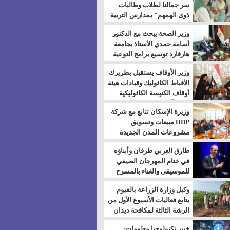
سر جمالنا لطلاب وطالبات
ذوى الهمهم" بمدارس التربية
الخاصة بالسويس
وزير الصحة يبحث مع الدكتور
أسامة حمدي الأستاذ بجامعة
هارفارد توسيع برامج التوعية
بمرض السكري
وزير الأوقاف يستقبل بطريرك
الأقباط الكاثوليك وقيادات هيئة
أوقاف الكنيسة الكاثوليكية
لبحث آفاق التعاون المشترك
وزيرة الإسكان تتابع مع شركة
HDP مبيعات وتسويق
مشروعات المدن الجديدة
طارق العربي طرقان وأبناؤه
في ختام المهرجان الصيفي
للموسيقى والغناء بالمسرح
المكشوف
وكيل وزارة الزراعة بالفيوم
يتابع فعاليات الأسبوع الأول من
الرشة الثالثة لمكافحة ديدان
اللوز للقطن
خبير تكنولوجيا معلومات: