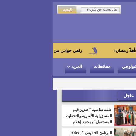
زاهي حواس من الجامعة اليابانية : "توت عنخ آمون" هو بطل ا
نولوجي
محافظات
المزيد
عاجل
حلقة نقاشية " تعزيز قيم
المسؤولية الأسرية والتخطيط
للمستقبل" بمجمع إعلام
السويس
البرنامج التثقيفى " إختلافنا