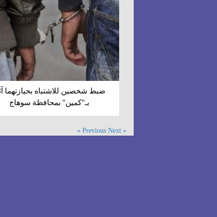
ضبط شخصين للاشتباه بحيازتهما آث
بـ''كمين'' بمحافظة سوهاج
Next »
« Previous