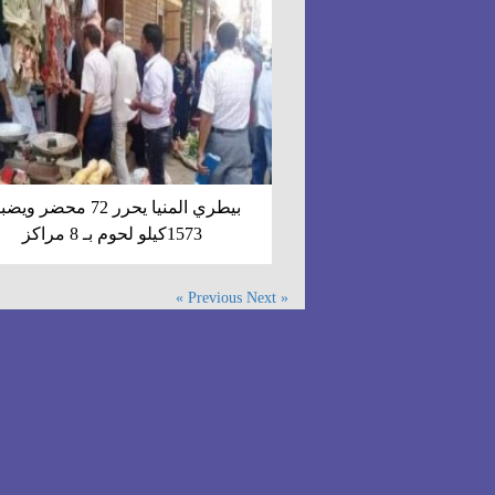
بيطري المنيا يحرر 72 محضر و
1573كيلو لحوم بـ 8 مراكز
Next »
« Previous