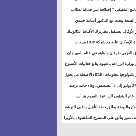
خطيط للمستقبل" بمجمع إعلام السويس
نامج التثقيفى " إختلافنا سر جمالنا لطلاب
بات ذوى الهمهم" بمدارس التربية الخاصة
 الصحة يبحث مع الدكتور أسامة حمدي
سويس
تاذ بجامعة هارفارد توسيع برامج التوعية
 الأوقاف يستقبل بطريرك الأقباط الكاثوليك
ض السكري
دات هيئة أوقاف الكنيسة الكاثوليكية لبحث
وزيرة الإسكان تتابع مع شركة HDP مبيعات
 التعاون المشترك
يق مشروعات المدن الجديدة
 العربي طرقان وأبناؤه في ختام المهرجان
في للموسيقى والغناء بالمسرح المكشوف
 وزارة الزراعة بالفيوم يتابع فعاليات الأسبوع
ل من الرشة الثالثة لمكافحة ديدان اللوز
 تكنولوجيا معلومات: الذكاء الاصطناعى يحول
طن
تخدم إلى سلعة فى اقتصاد الانتباه
من 27 يوليو إلى 2 أغسطس.. وفاء حامد ترصد
رات أقوى الاتصالات الفلكية على الأبراج
 عام الشؤون الزراعية بالفيوم يترأس
تماع الدوري لمتابعة الحصر الحيازي الجديدة
لاح والنهضة يطلق خطة لتأهيل راغبي الترشح
الس الشعبية المحلية ويستعرض خطط
 منير يتألق على المسرح المكشوف بالأوبرا
اته بالمحافظات