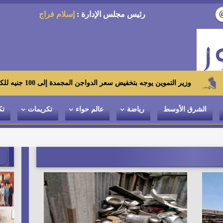
رئيس مجلس الإدارة :
إسلام فراج
موين يوجه بتخفيض سعر الدواجن المجمدة إلى 100 جنيه للكيلو بالمجمعات الاستهلاكية ومعارض «أهلاً رمضان»
الشرق الأوسط
رياضة
عالم حواء
تكريمات
تك