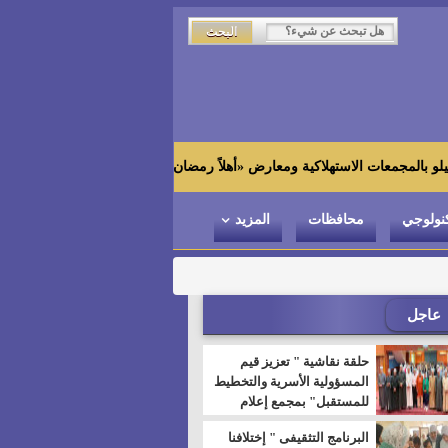
زاهي حواس من الجامعة الي
نولوجي
محافظات
المزيد
عاجل
حلقة نقاشية " تعزيز قيم
المسؤولية الأسرية والتخطيط
للمستقبل" بمجمع إعلام
السويس
البرنامج التثقيفى " إختلافنا