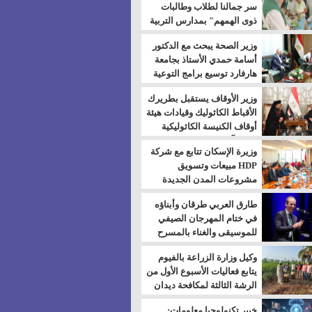
سر جمالنا لطلاب وطالبات
ذوى الهمهم" بمدارس التربية
الخاصة بالسويس
وزير الصحة يبحث مع الدكتور
أسامة حمدي الأستاذ بجامعة
هارفارد توسيع برامج التوعية
بمرض السكري
وزير الأوقاف يستقبل بطريرك
الأقباط الكاثوليك وقيادات هيئة
أوقاف الكنيسة الكاثوليكية
لبحث آفاق التعاون المشترك
وزيرة الإسكان تتابع مع شركة
HDP مبيعات وتسويق
مشروعات المدن الجديدة
طارق العربي طرقان وأبناؤه
في ختام المهرجان الصيفي
للموسيقى والغناء بالمسرح
المكشوف
وكيل وزارة الزراعة بالفيوم
يتابع فعاليات الأسبوع الأول من
الرشة الثالثة لمكافحة ديدان
اللوز للقطن
خبير تكنولوجيا معلومات: