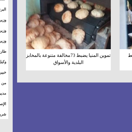
والت
البر
وطال
وزير
بال
الأس
وزير
بمر
وقيا
آفاق
وتسو
طارق
يضبط
تموين المنيا يضبط 73مخالفة متنوعة بالمخابز
الصي
وكيل
البلدية والأسواق
الأو
خبير
للق
المس
تأثي
مدير
الاج
الإص
للمج
شريف
أمان