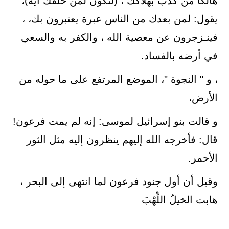
هالكًا من كذّب بهلاكك ، (لتكون لمن خلفك آية)،
يقول: لمن بعدك من الناس عبرة يعتبرون بك، ،
فينـزجرون عن معصية الله ، والكفر به والسعي
في أرضه بالفساد.
، و " النجوة "، الموضع المرتفع على ما حوله من
الأرض،
و قالت بنو إسرائيل لموسى: إنه لم يمت فرعون!
قال: فأخرجه الله إليهم ينظرون إليه مثل الثور
الأحمر.
وقيل أن أول جنود فرعون لما انتهى إلى البحر ،
هابت الخيلُ اللِّهْبَ