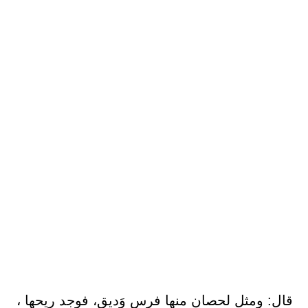
قال: ومثل لحصان منها فرس وَديق، فوجد ريحها ،