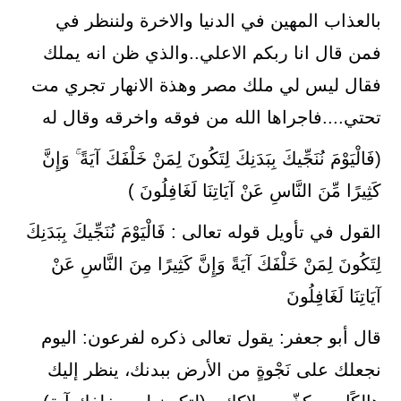
بالعذاب المهين في الدنيا والاخرة ولننظر في
فمن قال انا ربكم الاعلي..والذي ظن انه يملك
فقال ليس لي ملك مصر وهذة الانهار تجري مت
تحتي....فاجراها الله من فوقه واخرقه وقال له
(فَالْيَوْمَ نُنَجِّيكَ بِبَدَنِكَ لِتَكُونَ لِمَنْ خَلْفَكَ آيَةً ۚ وَإِنَّ
كَثِيرًا مِّنَ النَّاسِ عَنْ آيَاتِنَا لَغَافِلُونَ )
القول في تأويل قوله تعالى : فَالْيَوْمَ نُنَجِّيكَ بِبَدَنِكَ
لِتَكُونَ لِمَنْ خَلْفَكَ آيَةً وَإِنَّ كَثِيرًا مِنَ النَّاسِ عَنْ
آيَاتِنَا لَغَافِلُونَ
قال أبو جعفر: يقول تعالى ذكره لفرعون: اليوم
نجعلك على نَجْوةٍ من الأرض ببدنك، ينظر إليك