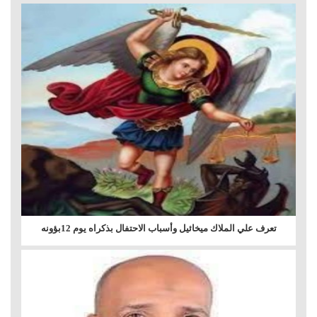
تعرف علي الملاك ميخائيل وأسباب الاحتفال بذكراه يوم 12بؤونه