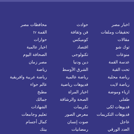
اخبار مصر
حوادث
محافظات مصر
تحقيقات وملفات
فن وثقافة
القمة tv
مقالات
كوميكس
حوارات
توك شو
اقتصاد
اخبار عالمية
منوعات
تكنولوجى
الصحافة اليوم
عدسة القمة
دين ودنيا
مصر زمان
تحت القبة
الشرق الأوسط
رياضة
رياضة محلية
رياضة عالمية
رياضة عربية وافريقية
رياضة لايت
فديوهات رياضية
عالم حواء
ازياء وموضة
اخبار المراة
مطبخ
طفلى
الصحة والرشاقة
جمالك
فديوهات لكى
تكريمات
الشهادات
فديوهات التكريمات
معرض الصور
تعليم وجامعات
عاجل
صوت إنسان
كمال أجسام
العدد الورقي
رمضانيات
بيتك