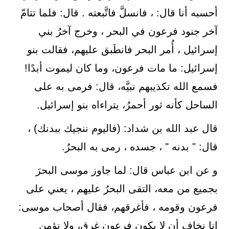
أحسبه أنا قال: ، فانسلَّ فاتَّبعته . قال: فلما تتامّ
آخر جنود فرعون في البحر ، وخرج آخرُ بني
إسرائيل ، أُمر البحر فانطَبق عليهم، فقالت بنو
إسرائيل: ما مات فرعون، وما كان ليموت أبدًا!
فسمع الله تكذيبهم نبيَّه، قال: فرمى به على
الساحل كأنه ثور أحمرُ، يتراءاه بنو إسرائيل.
قال عبد الله بن شداد: (فاليوم ننجيك ببدنك) ،
قال: " بدنه " ، جسده ، رمى به البحرُ.
و عن ابن عباس قال: لما جاوز موسى البحرَ
بجميع من معه، التقى البحرُ عليهم ، يعني على
فرعون وقومه ، فأغرقهم، فقال أصحاب موسى:
إنا نخاف أن لا يكون فرعون غرق، ولا نؤمن