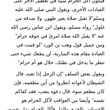
فيكون أكل الحرام سببا في تعطيل الأجر على
العبادات الأخرى، ويقول النبي صلى الله عليه
وسلم"لا تقبل صلاة بغير طهور، ولا صدقة من
غلول" رواه مسلم، ويقول ابن عباس رضي الله
عنه "لا يقبل الله صلاة امرئ في جوفه حرام"
ومن جميل قول وهب بن الورد "لو قمت في
العبادة مقام هذه السارية، لن ينفعك شيء حتى
تنظر ما يدخل في بطنك، حلال هو أم حرام"
ويقول بعض السلف "إن الرجل إذا تعبد، قال
الشيطان لأعوانه انظروا من أين مطعمه، فإن
كان مطعم سوء، قال دعوه يتعب، فقد كفاكم
نفسه" وأيضا من العواقب لأكل الحرام هو
الإحساس بالخزى والذل فآكل الحرام يذل نفسه،