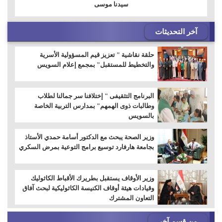
سيدنا ‏موسى
آخر التحديثات
حلقة نقاشية " تعزيز قيم المسؤولية الأسرية
والتخطيط للمستقبل" بمجمع إعلام السويس
البرنامج التثقيفى " إختلافنا سر جمالنا لطلاب
وطالبات ذوى الهمهم" بمدارس التربية الخاصة
بالسويس
وزير الصحة يبحث مع الدكتور أسامة حمدي الأستاذ
بجامعة هارفارد توسيع برامج التوعية بمرض السكري
وزير الأوقاف يستقبل بطريرك الأقباط الكاثوليك
وقيادات هيئة أوقاف الكنيسة الكاثوليكية لبحث آفاق
التعاون المشترك
من قسم آخر