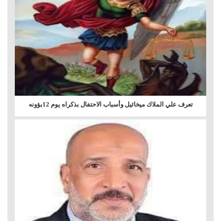
تعرف علي الملاك ميخائيل وأسباب الاحتفال بذكراه يوم 12بؤونه