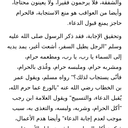
والشفقة، فلا يرحمون فقيرا، ولا يعينون محتاجا،
وأيضا من العواقب هو منع الاستجابة، فالحرام
حاجز يمنع قبول الدعاء.
وتحقيق الإجابة، فقد ذكر الرسول صلى الله عليه
وسلم "الرجل يطيل السفر، أشعث أغبر، يمد يديه
إلى السماء يا رب، يا رب، ومطعمه حرام،
ومشربه حرام، وملبسه حرام، وغُذى بالحرام،
فأنّى يستجاب لذلك؟" رواه مسلم، ويقول عمر
بن الخطاب رضي الله عنه "بالورع عما حرم الله،
يُقبل الدعاء، والتسبيح" ويقول العلامة ابن رجب
"أكل الحرام، وشربه، ولبسه، والتغذى به، سبب
موجب لعدم إجابة الدعاء" وأيضا هدم الأعمال،