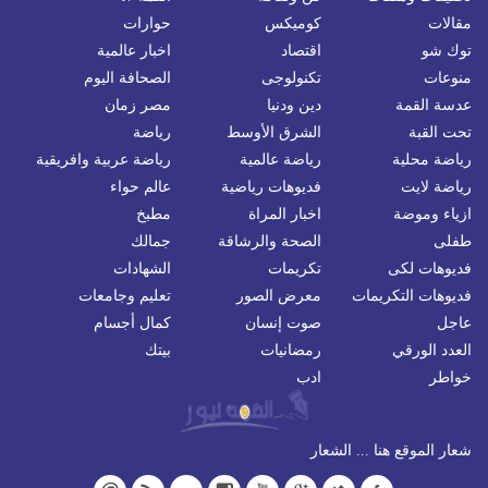
مقالات
كوميكس
حوارات
توك شو
اقتصاد
اخبار عالمية
منوعات
تكنولوجى
الصحافة اليوم
عدسة القمة
دين ودنيا
مصر زمان
تحت القبة
الشرق الأوسط
رياضة
رياضة محلية
رياضة عالمية
رياضة عربية وافريقية
رياضة لايت
فديوهات رياضية
عالم حواء
ازياء وموضة
اخبار المراة
مطبخ
طفلى
الصحة والرشاقة
جمالك
فديوهات لكى
تكريمات
الشهادات
فديوهات التكريمات
معرض الصور
تعليم وجامعات
عاجل
صوت إنسان
كمال أجسام
العدد الورقي
رمضانيات
بيتك
خواطر
ادب
شعار الموقع هنا ... الشعار