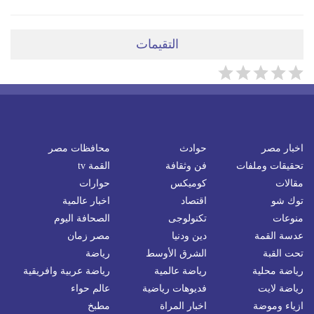
التقيمات
اخبار مصر
حوادث
محافظات مصر
تحقيقات وملفات
فن وثقافة
القمة tv
مقالات
كوميكس
حوارات
توك شو
اقتصاد
اخبار عالمية
منوعات
تكنولوجى
الصحافة اليوم
عدسة القمة
دين ودنيا
مصر زمان
تحت القبة
الشرق الأوسط
رياضة
رياضة محلية
رياضة عالمية
رياضة عربية وافريقية
رياضة لايت
فديوهات رياضية
عالم حواء
ازياء وموضة
اخبار المراة
مطبخ