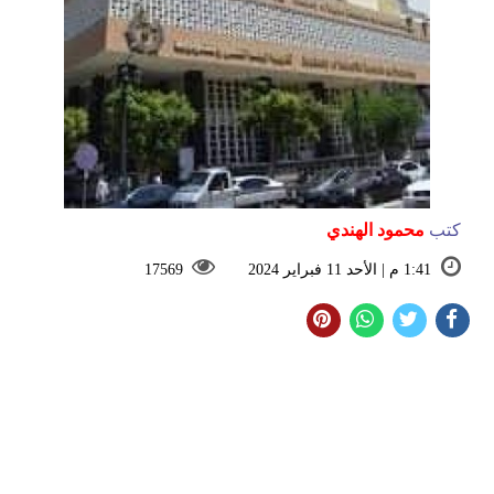
كتب
محمود الهندي
1:41 م | الأحد 11 فبراير 2024
17569