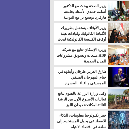
بالسويس
وزير الصحة يبحث مع الدكتور
أسامة حمدي الأستاذ بجامعة
هارفارد توسيع برامج التوعية
بمرض السكري
وزير الأوقاف يستقبل بطريرك
الأقباط الكاثوليك وقيادات هيئة
أوقاف الكنيسة الكاثوليكية لبحث
آفاق التعاون المشترك
وزيرة الإسكان تتابع مع شركة
HDP مبيعات وتسويق مشروعات
المدن الجديدة
طارق العربي طرقان وأبناؤه في
ختام المهرجان الصيفي
للموسيقى والغناء بالمسرح
المكشوف
وكيل وزارة الزراعة بالفيوم يتابع
فعاليات الأسبوع الأول من الرشة
الثالثة لمكافحة ديدان اللوز
للقطن
خبير تكنولوجيا معلومات: الذكاء
الاصطناعى يحول المستخدم إلى
سلعة فى اقتصاد الانتباه