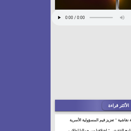
الأكثر قراءة
 نقاشية " تعزيز قيم المسؤولية الأسرية
خطيط للمستقبل" بمجمع إعلام السويس
نامج التثقيفى " إختلافنا سر جمالنا لطلاب