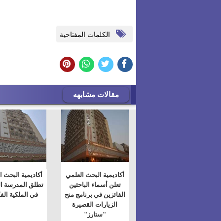
الكلمات المفتاحية
مقالات مشابهه
أكاديمية البحث العلمي
أكاديمية البحث ا
تعلن أسماء الباحثين
تطلق المدرسة ال
الفائزين في برنامج منح
في الملكية الف
الزيارات القصيرة
"ستارز"