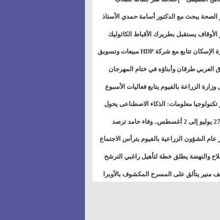
بات ذوى الهمهم" بمدارس التربية الخاصة
 الصحة يبحث مع الدكتور أسامة حمدي الأستاذ
سويس
عة هارفارد توسيع برامج التوعية بمرض السكري
 الأوقاف يستقبل بطريرك الأقباط الكاثوليك
دات هيئة أوقاف الكنيسة الكاثوليكية لبحث آفاق
وزيرة الإسكان تتابع مع شركة HDP مبيعات وتسويق
اون المشترك
عات المدن الجديدة
 العربي طرقان وأبناؤه في ختام المهرجان
في للموسيقى والغناء بالمسرح المكشوف
 وزارة الزراعة بالفيوم يتابع فعاليات الأسبوع
ل من الرشة الثالثة لمكافحة ديدان اللوز للقطن
 تكنولوجيا معلومات: الذكاء الاصطناعى يحول
تخدم إلى سلعة فى اقتصاد الانتباه
من 27 يوليو إلى 2 أغسطس.. وفاء حامد ترصد
رات أقوى الاتصالات الفلكية على الأبراج
 عام الشؤون الزراعية بالفيوم يترأس الاجتماع
ري لمتابعة الحصر الحيازي الجديدة
لاح والنهضة يطلق خطة لتأهيل راغبي الترشح
الس الشعبية المحلية ويستعرض خطط أماناته
 منير يتألق على المسرح المكشوف بالأوبرا
حافظات