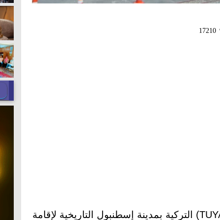
17210
تستعد أرض معارض (توياب – TUYAP) التركية بمدينة إسطنبول التاريخية لإقامة