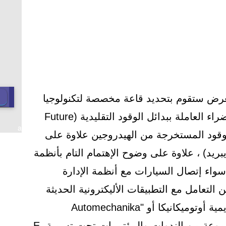
رض ستقوم بتحديد قاعة مخصصة لتكنولوجيا
المستقبل الخاصة بالسيارات الخضراء العاملة ببدائل الوقود التقليدية (Future
a
خلايا الوقود المستخرجة من الهيدروجين علاوة على
يبريد) ، علاوة على وضوح الإهتمام التام بأنظمة
 سواء إتصال السيارات مع أنظمة الإدارة
 التعامل مع التطبيقات الأليكترونية الحديثة
(وهو ما كان ضمن إهتمامات أكاديمية أوتوميكانيكا أو "Automechanika
Academy" والتى خصصت لها مجموعة من الندوات والمؤتمرات تحت تسمية E-