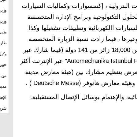
 البترولية ، إكسسوارات وكماليات السيارات
وطال
وزير
بال
والحلول التكنولوجية وبرامج الإدارة المتخصصة
بجام
وزير
لسيارات االكهربائية وتطبيقات تشغيلها وكذا
وقيا
التع
غيرها ، فيما زادت نسبة الزيارة المتخصصة
مشرو
طارق
عن 58,024 زائر منهم ما يقرب من 18,000 زائر من 141 دولة (فيما شارك عبر
الصي
وكيل
تطبيقات "أوتوميكانيكا بلس - Automechanika Istanbul Plus" عبر الإنترنت أكثر
الأو
خبير
يأتى المعرض بتنظيم مشارك بين (هيئة معارض مدينة
المس
تأثي
مدير
الدو
ائية، والإهتمام بوسائل الإتصال المستقبلية:
الإص
للمج
شريف
بالم