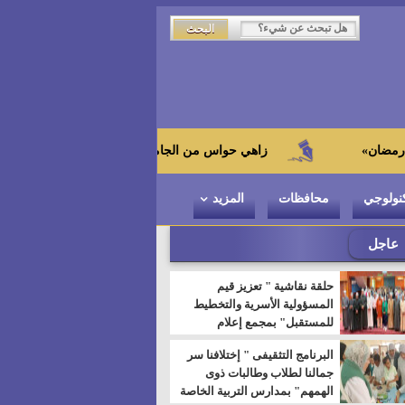
زاهي حواس من الجامعة اليابانية : "توت عنخ آمون" هو بطل المتحف ال
نولوجي
محافظات
المزيد
عاجل
حلقة نقاشية " تعزيز قيم
المسؤولية الأسرية والتخطيط
للمستقبل" بمجمع إعلام
السويس
البرنامج التثقيفى " إختلافنا سر
جمالنا لطلاب وطالبات ذوى
الهمهم" بمدارس التربية الخاصة