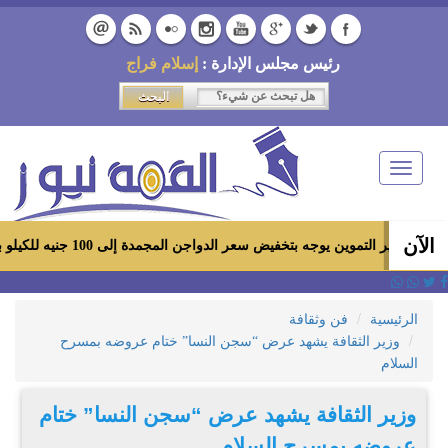
رئيس مجلس الإدارة :
إسلام فراج
Toggle
navigation
الآن
وزير التموين يوجه بتخفيض سعر الدواجن المجمدة إلى 100 جنيه للكيلو بالمجمعات الاستهلاكية ومعارض «أهلاً رمضان»
الرئيسية
فن وثقافة
وزير الثقافة يشهد عرض “سجن النسا” ختام عروضه بمسرح
السلام
وزير الثقافة يشهد عرض “سجن النسا” ختام
عروضه بمسرح السلام