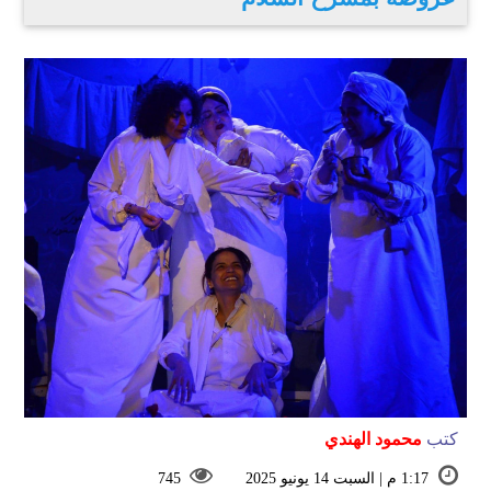
كتب
محمود الهندي
1:17 م | السبت 14 يونيو 2025
745