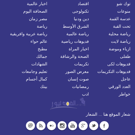
توك شو
اقتصاد
اخبار عالمية
منوعات
تكنولوجى
الصحافة اليوم
عدسة القمة
دين ودنيا
مصر زمان
تحت القبة
الشرق الأوسط
رياضة
رياضة محلية
رياضة عالمية
رياضة عربية وافريقية
رياضة لايت
فديوهات رياضية
عالم حواء
ازياء وموضة
اخبار المراة
مطبخ
طفلى
الصحة والرشاقة
جمالك
فديوهات لكى
تكريمات
الشهادات
فديوهات التكريمات
معرض الصور
تعليم وجامعات
عاجل
صوت إنسان
كمال أجسام
العدد الورقي
رمضانيات
بيتك
خواطر
ادب
شعار الموقع هنا ... الشعار