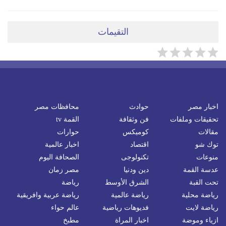
التقيمات
اخبار مصر
حوادث
محافظات مصر
تحقيقات وملفات
فن وثقافة
القمة tv
مقالات
كوميكس
حوارات
توك شو
اقتصاد
اخبار عالمية
منوعات
تكنولوجى
الصحافة اليوم
عدسة القمة
دين ودنيا
مصر زمان
تحت القبة
الشرق الأوسط
رياضة
رياضة محلية
رياضة عالمية
رياضة عربية وافريقية
رياضة لايت
فديوهات رياضية
عالم حواء
ازياء وموضة
اخبار المراة
مطبخ