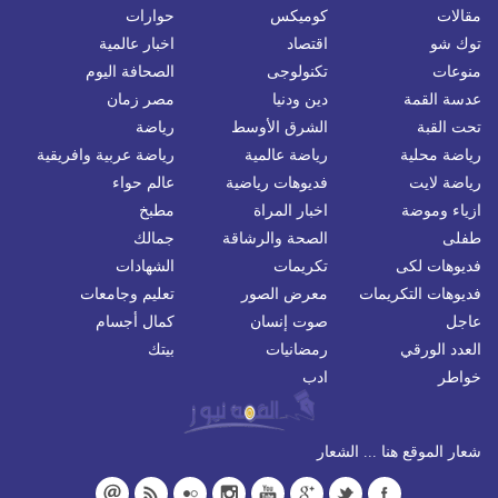
مقالات
كوميكس
حوارات
توك شو
اقتصاد
اخبار عالمية
منوعات
تكنولوجى
الصحافة اليوم
عدسة القمة
دين ودنيا
مصر زمان
تحت القبة
الشرق الأوسط
رياضة
رياضة محلية
رياضة عالمية
رياضة عربية وافريقية
رياضة لايت
فديوهات رياضية
عالم حواء
ازياء وموضة
اخبار المراة
مطبخ
طفلى
الصحة والرشاقة
جمالك
فديوهات لكى
تكريمات
الشهادات
فديوهات التكريمات
معرض الصور
تعليم وجامعات
عاجل
صوت إنسان
كمال أجسام
العدد الورقي
رمضانيات
بيتك
خواطر
ادب
شعار الموقع هنا ... الشعار