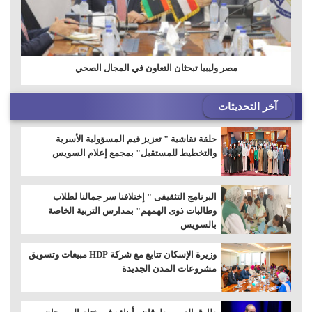
مصر وليبيا تبحثان التعاون في المجال الصحي
آخر التحديثات
حلقة نقاشية " تعزيز قيم المسؤولية الأسرية
والتخطيط للمستقبل" بمجمع إعلام السويس
البرنامج التثقيفى " إختلافنا سر جمالنا لطلاب
وطالبات ذوى الهمهم" بمدارس التربية الخاصة
بالسويس
وزيرة الإسكان تتابع مع شركة HDP مبيعات وتسويق
مشروعات المدن الجديدة