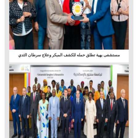
مستشفى بهية تطلق حمله للكشف المبكر وعلاج سرطان الثدي