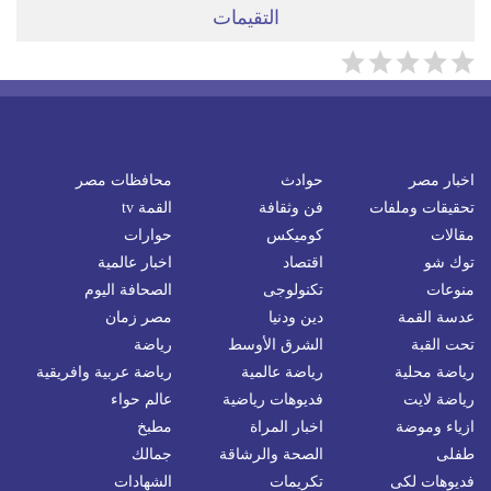
التقيمات
اخبار مصر
حوادث
محافظات مصر
تحقيقات وملفات
فن وثقافة
القمة tv
مقالات
كوميكس
حوارات
توك شو
اقتصاد
اخبار عالمية
منوعات
تكنولوجى
الصحافة اليوم
عدسة القمة
دين ودنيا
مصر زمان
تحت القبة
الشرق الأوسط
رياضة
رياضة محلية
رياضة عالمية
رياضة عربية وافريقية
رياضة لايت
فديوهات رياضية
عالم حواء
ازياء وموضة
اخبار المراة
مطبخ
طفلى
الصحة والرشاقة
جمالك
فديوهات لكى
تكريمات
الشهادات