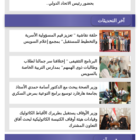
بحضور رئيس الاتحاد الدولي .
آخر التحديثات
حلقة نقاشية " تعزيز قيم المسؤولية الأسرية
والتخطيط للمستقبل" بمجمع إعلام السويس
البرنامج التثقيفى " إختلافنا سر جمالنا لطلاب
وطالبات ذوى الهمهم" بمدارس التربية الخاصة
بالسويس
وزير الصحة يبحث مع الدكتور أسامة حمدي الأستاذ
بجامعة هارفارد توسيع برامج التوعية بمرض السكري
وزير الأوقاف يستقبل بطريرك الأقباط الكاثوليك
وقيادات هيئة أوقاف الكنيسة الكاثوليكية لبحث آفاق
التعاون المشترك