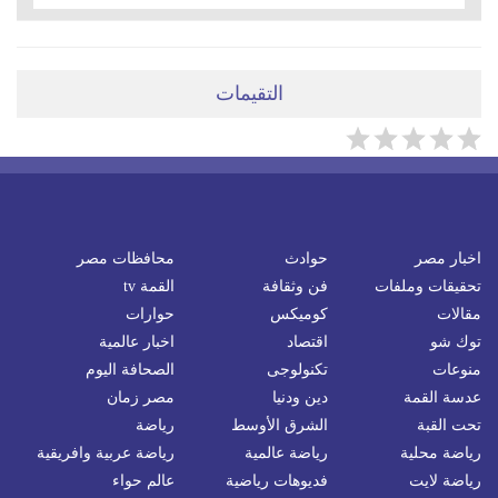
التقيمات
اخبار مصر
حوادث
محافظات مصر
تحقيقات وملفات
فن وثقافة
القمة tv
مقالات
كوميكس
حوارات
توك شو
اقتصاد
اخبار عالمية
منوعات
تكنولوجى
الصحافة اليوم
عدسة القمة
دين ودنيا
مصر زمان
تحت القبة
الشرق الأوسط
رياضة
رياضة محلية
رياضة عالمية
رياضة عربية وافريقية
رياضة لايت
فديوهات رياضية
عالم حواء