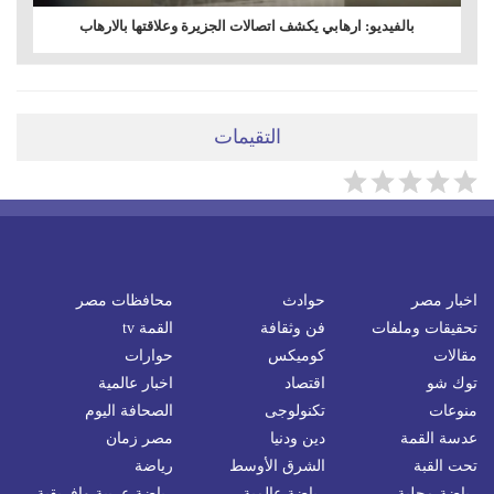
بالفيديو: ارهابي يكشف اتصالات الجزيرة وعلاقتها بالارهاب
التقيمات
اخبار مصر
حوادث
محافظات مصر
تحقيقات وملفات
فن وثقافة
القمة tv
مقالات
كوميكس
حوارات
توك شو
اقتصاد
اخبار عالمية
منوعات
تكنولوجى
الصحافة اليوم
عدسة القمة
دين ودنيا
مصر زمان
تحت القبة
الشرق الأوسط
رياضة
رياضة محلية
رياضة عالمية
رياضة عربية وافريقية