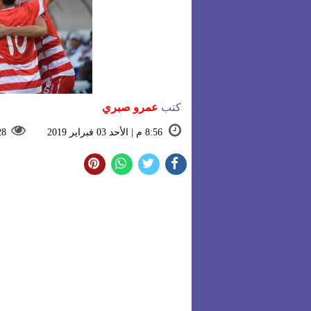
كتب
عمرو صبري
8:56 م | الأحد 03 فبراير 2019
28