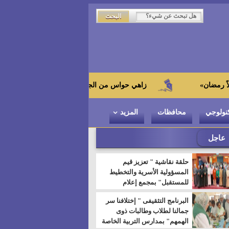
زاهي حواس من الجامعة اليابانية : "توت عنخ آمون" هو بطل المت
نولوجي
محافظات
المزيد
عاجل
حلقة نقاشية " تعزيز قيم
المسؤولية الأسرية والتخطيط
للمستقبل" بمجمع إعلام
السويس
البرنامج التثقيفى " إختلافنا سر
جمالنا لطلاب وطالبات ذوى
الهمهم" بمدارس التربية الخاصة