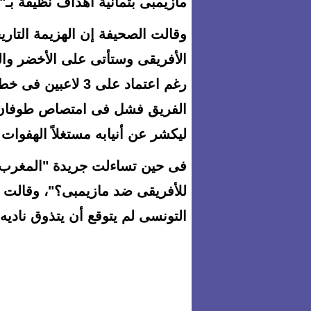
مازيمبى بثمانية أهداف نظيفة بـ"
وقالت الصحيفة إن الهزيمة التاري
الأفريقى وستأتى على الأخضر وال
رغم اعتماد على 3 ل
الفريق فشل فى امتصاص طوفان م
ليكشر عن أنيابه مستغلاً الهفوات ا
فى حين تساءلت جريدة "المغرب"
للأفريقى ضد مازيمبى؟"، وقالت إ
التونسى لم يتوقع أن يتذوق ناديه 