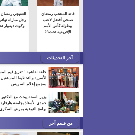
قائد المنتخب رمضان
العفيجي رمضان
صبحي أفضل لاعب
رجل مباراة نهائ
ببطولة كأس الأمم
وكوت ديفوار تحت
الإفريقية تحت23
آخر التحديثات
حلقة نقاشية " تعزيز قيم الم
الأسرية والتخطيط للمستقبل"
بمجمع إعلام السويس
وزير الصحة يبحث مع الدكتور 
حمدي الأستاذ بجامعة هارفارد
برامج التوعية بمرض السكري
من قسم آخر