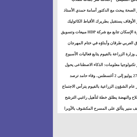
بات ذوى الهمهم" بمدارس التربية الخاصة
 الصحة يبحث مع الدكتور أسامة حمدي الأستاذ
سويس
عة هارفارد توسيع برامج التوعية بمرض السكري
 الأوقاف يستقبل بطريرك الأقباط الكاثوليك
دات هيئة أوقاف الكنيسة الكاثوليكية لبحث آفاق
وزيرة الإسكان تتابع مع شركة HDP مبيعات وتسويق
اون المشترك
عات المدن الجديدة
 العربي طرقان وأبناؤه في ختام المهرجان
في للموسيقى والغناء بالمسرح المكشوف
 وزارة الزراعة بالفيوم يتابع فعاليات الأسبوع
ل من الرشة الثالثة لمكافحة ديدان اللوز للقطن
 تكنولوجيا معلومات: الذكاء الاصطناعى يحول
تخدم إلى سلعة فى اقتصاد الانتباه
من 27 يوليو إلى 2 أغسطس.. وفاء حامد ترصد
رات أقوى الاتصالات الفلكية على الأبراج
 عام الشؤون الزراعية بالفيوم يترأس الاجتماع
ري لمتابعة الحصر الحيازي الجديدة
لاح والنهضة يطلق خطة لتأهيل راغبي الترشح
الس الشعبية المحلية ويستعرض خطط أماناته
 منير يتألق على المسرح المكشوف بالأوبرا
حافظات