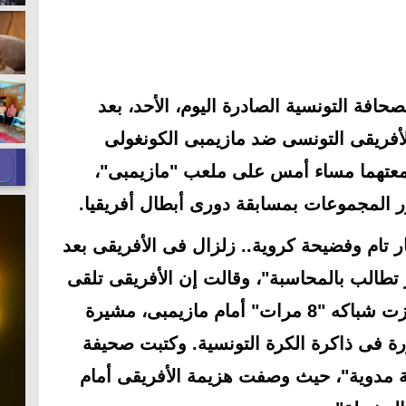
فة التونسية الصادرة اليوم، الأحد، بعد
الأفريقى التونسى ضد مازيمبى الكونغولى
اة التى جمعتهما مساء أمس على ملعب "مازيمبى"،
ر المجموعات بمسابقة دورى أبطال أفريقيا.
 تام وفضيحة كروية.. زلزال فى الأفريقى بعد
 تطالب بالمحاسبة"، وقالت إن الأفريقى تلقى
أسوأ هزيمة فى تاريخه بعدما اهتزت شباكه "8 مرات" أمام مازيمبى، مشيرة
ة فى ذاكرة الكرة التونسية. وكتبت صحيفة
ة مدوية"، حيث وصفت هزيمة الأفريقى أمام