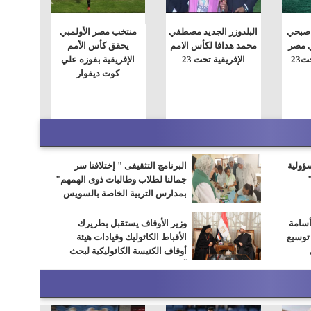
 صبحي
البلدوزر الجديد مصطفي
منتخب مصر الأولمبي
ي مصر
محمد هدافا لكأس الامم
يحقق كأس الأمم
23
الإفريقية تحت 23
الإفريقية بفوزه علي
كوت ديفوار
سؤولية
البرنامج التثقيفى " إختلافنا سر
جمالنا لطلاب وطالبات ذوى الهمهم"
بمدارس التربية الخاصة بالسويس
أسامة
وزير الأوقاف يستقبل بطريرك
 توسيع
الأقباط الكاثوليك وقيادات هيئة
أوقاف الكنيسة الكاثوليكية لبحث
آفاق التعاون المشترك