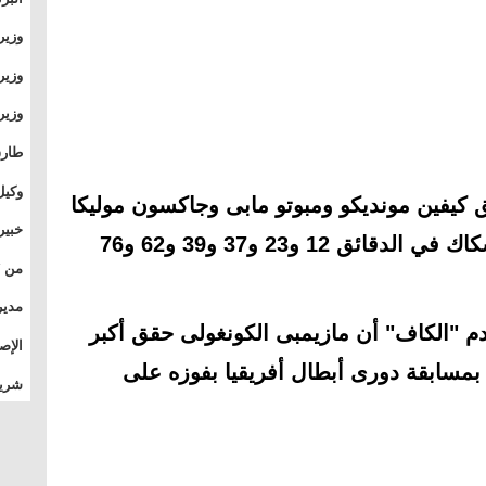
وطال
وزير
بال
بجام
وزير
وقيا
التع
مشرو
طارق
الصي
وكيل
يفين مونديكو ومبوتو مابى وجاكسون موليكا
الأو
خبير
"هدفين"، وميشي ميكا وايليا ميشكاك في الدقائق 12 و23 و37 و39 و62 و76
المس
تأثي
مدير
دم "الكاف" أن مازيمبى الكونغولى حقق أكبر
الدو
الإص
بمسابقة دورى أبطال أفريقيا بفوزه على
للمج
شريف
بالم