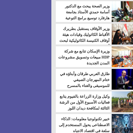
بالسويس
وزير الصحة يبحث مع الدكتور
أسامة حمدي الأستاذ بجامعة
هارفارد توسيع برامج التوعية
بمرض السكري
وزير الأوقاف يستقبل بطريرك
الأقباط الكاثوليك وقيادات هيئة
أوقاف الكنيسة الكاثوليكية لبحث
آفاق التعاون المشترك
وزيرة الإسكان تتابع مع شركة
HDP مبيعات وتسويق مشروعات
المدن الجديدة
طارق العربي طرقان وأبناؤه في
ختام المهرجان الصيفي
للموسيقى والغناء بالمسرح
المكشوف
وكيل وزارة الزراعة بالفيوم يتابع
فعاليات الأسبوع الأول من الرشة
الثالثة لمكافحة ديدان اللوز
للقطن
خبير تكنولوجيا معلومات: الذكاء
الاصطناعى يحول المستخدم إلى
سلعة فى اقتصاد الانتباه