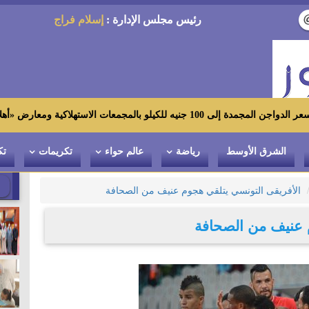
رئيس مجلس الإدارة :
إسلام فراج
كية ومعارض «أهلاً رمضان»
الشرق الأوسط
رياضة
عالم حواء
تكريمات
تك
الأفريقى التونسي يتلقي هجوم عنيف من الصحافة
 عنيف من الصحافة