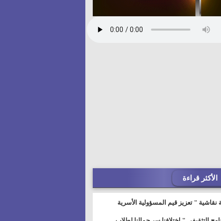
الأكثر قراءة
 نقاشية " تعزيز قيم المسؤولية الأسرية
خطيط للمستقبل" بمجمع إعلام السويس
نامج التثقيفى " إختلافنا سر جمالنا لطلاب