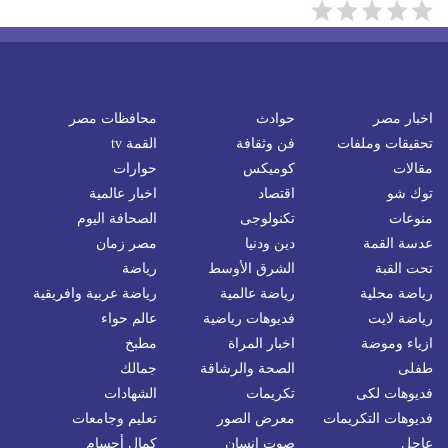
اخبار مصر
حوادث
محافظات مصر
تحقيقات وملفات
فن وثقافة
القمة tv
مقالات
كوميكس
حوارات
توك شو
اقتصاد
اخبار عالمية
منوعات
تكنولوجى
الصحافة اليوم
عدسة القمة
دين ودنيا
مصر زمان
تحت القبة
الشرق الأوسط
رياضة
رياضة محلية
رياضة عالمية
رياضة عربية وافريقية
رياضة لايت
فديوهات رياضية
عالم حواء
ازياء وموضة
اخبار المراة
مطبخ
طفلى
الصحة والرشاقة
جمالك
فديوهات لكى
تكريمات
الشهادات
فديوهات التكريمات
معرض الصور
تعليم وجامعات
عاجل
صوت إنسان
كمال أجسام