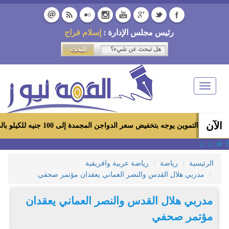
رئيس مجلس الإدارة :
إسلام فراج
Toggle
navigation
الآن
موين يوجه بتخفيض سعر الدواجن المجمدة إلى 100 جنيه للكيلو بالمجمعات الاستهلاكية ومعارض «أهلاً رمضان»
الرئيسية
رياضة
رياضة عربية وافريقية
مدربي هلال القدس والنصر العماني يعقدان مؤتمر صحفي
مدربي هلال القدس والنصر العماني يعقدان
مؤتمر صحفي