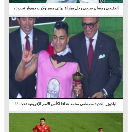
العفيجي رمضان صبحي رجل مباراة نهائي مصر وكوت ديفوار تحت23
البلدوزر الجديد مصطفي محمد هدافا لكأس الامم الإفريقية تحت 23