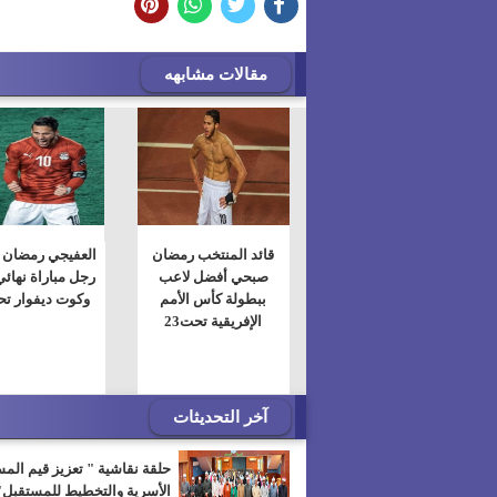
مقالات مشابهه
قائد المنتخب رمضان
العفيجي رمضان
صبحي أفضل لاعب
رجل مباراة نهائ
ببطولة كأس الأمم
وكوت ديفوار تحت
الإفريقية تحت23
آخر التحديثات
حلقة نقاشية " تعزيز قيم الم
الأسرية والتخطيط للمستقبل"