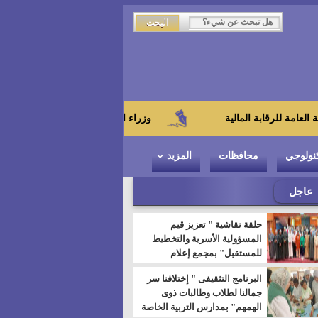
المالية
وزراء البترول والثروة المعدنية والتعليم العالي وال
نولوجي
محافظات
المزيد
عاجل
حلقة نقاشية " تعزيز قيم
المسؤولية الأسرية والتخطيط
للمستقبل" بمجمع إعلام
السويس
البرنامج التثقيفى " إختلافنا سر
جمالنا لطلاب وطالبات ذوى
الهمهم" بمدارس التربية الخاصة