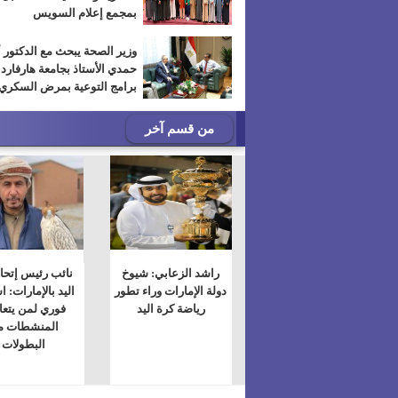
بمجمع إعلام السويس
وزير الصحة يبحث مع الدكتور 
حمدي الأستاذ بجامعة هارفارد
برامج التوعية بمرض السكري
من قسم آخر
راشد الزعابي: شيوخ
نائب رئيس إتحا
دولة الإمارات وراء تطور
اليد بالإمارات: ا
رياضة كرة اليد
فوري لمن يتع
المنشطات م
البطولات