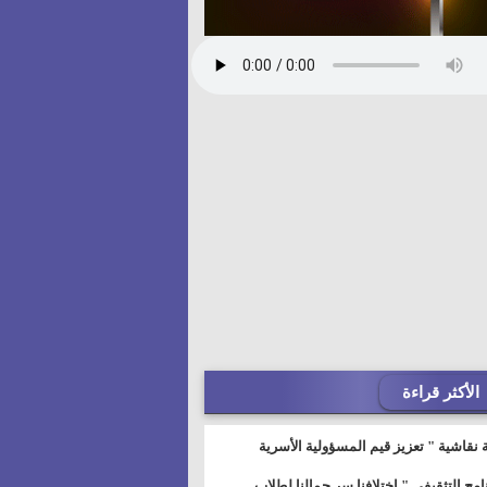
الأكثر قراءة
 نقاشية " تعزيز قيم المسؤولية الأسرية
خطيط للمستقبل" بمجمع إعلام السويس
نامج التثقيفى " إختلافنا سر جمالنا لطلاب