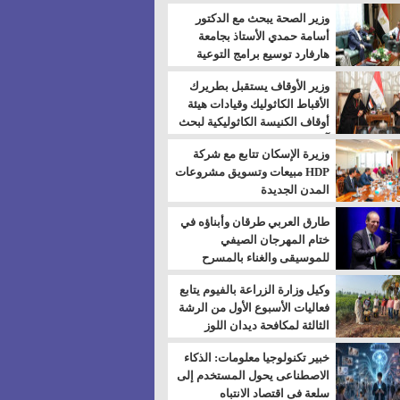
بالسويس
وزير الصحة يبحث مع الدكتور
أسامة حمدي الأستاذ بجامعة
هارفارد توسيع برامج التوعية
بمرض السكري
وزير الأوقاف يستقبل بطريرك
الأقباط الكاثوليك وقيادات هيئة
أوقاف الكنيسة الكاثوليكية لبحث
آفاق التعاون المشترك
وزيرة الإسكان تتابع مع شركة
HDP مبيعات وتسويق مشروعات
المدن الجديدة
طارق العربي طرقان وأبناؤه في
ختام المهرجان الصيفي
للموسيقى والغناء بالمسرح
المكشوف
وكيل وزارة الزراعة بالفيوم يتابع
فعاليات الأسبوع الأول من الرشة
الثالثة لمكافحة ديدان اللوز
للقطن
خبير تكنولوجيا معلومات: الذكاء
الاصطناعى يحول المستخدم إلى
سلعة فى اقتصاد الانتباه