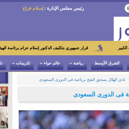
رئيس مجلس الإدارة :
إسلام فراج
قرار جمهوري بتكليف الدكتور إسلام عزام برئاسة الهيئة العامة للرقابة 
الشرق الأوسط
رياضة
عالم حواء
تكريمات
تك
نادي الهلال يسحق الفتح برباعية فى الدورى السعودى
ية فى الدورى السعودى