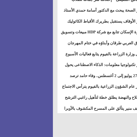
بات ذوى الهمهم" بمدارس التربية الخاصة
 الصحة يبحث مع الدكتور أسامة حمدي الأستاذ
سويس
عة هارفارد توسيع برامج التوعية بمرض السكري
 الأوقاف يستقبل بطريرك الأقباط الكاثوليك
دات هيئة أوقاف الكنيسة الكاثوليكية لبحث آفاق
وزيرة الإسكان تتابع مع شركة HDP مبيعات وتسويق
اون المشترك
عات المدن الجديدة
 العربي طرقان وأبناؤه في ختام المهرجان
في للموسيقى والغناء بالمسرح المكشوف
 وزارة الزراعة بالفيوم يتابع فعاليات الأسبوع
ل من الرشة الثالثة لمكافحة ديدان اللوز للقطن
 تكنولوجيا معلومات: الذكاء الاصطناعى يحول
تخدم إلى سلعة فى اقتصاد الانتباه
من 27 يوليو إلى 2 أغسطس.. وفاء حامد ترصد
رات أقوى الاتصالات الفلكية على الأبراج
 عام الشؤون الزراعية بالفيوم يترأس الاجتماع
ري لمتابعة الحصر الحيازي الجديدة
لاح والنهضة يطلق خطة لتأهيل راغبي الترشح
الس الشعبية المحلية ويستعرض خطط أماناته
 منير يتألق على المسرح المكشوف بالأوبرا
حافظات