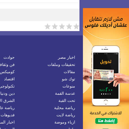
اخبار مصر
حوادث
تحقيقات وملفات
فن وثقاف
مقالات
كوميكس
توك شو
اقتصاد
منوعات
تكنولوجى
عدسة القمة
دين ودنيا
تحت القبة
الشرق ا
رياضة محلية
رياضة عال
رياضة لايت
فديوهات 
ازياء وموضة
اخبار المر