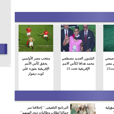
 صبحي
البلدوزر الجديد مصطفي
منتخب مصر الأولمبي
ي مصر
محمد هدافا لكأس الامم
يحقق كأس الأمم
a
23
الإفريقية تحت 23
الإفريقية بفوزه علي
كوت ديفوار
سؤولية
البرنامج التثقيفى " إختلافنا سر
جمالنا لطلاب وطالبات ذوى الهمهم"