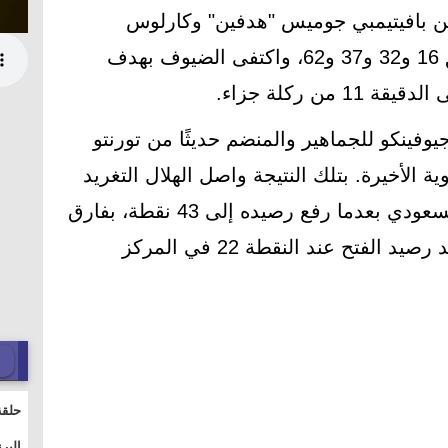
من بافيتيمبي جوميس "هدفين" وكارلوس
أوليفيرا ونواف العابد فى الدقائق 16 و32 و37 و62، واكتفى الضيوف بهدف
من ركلة جزاء.
يوفينكو للجماهير والمنضم حديثًا من تورنتو
ية الأخيرة. بتلك النتيجة واصل الهلال التغريد
على قمة جدول ترتيب الدوري السعودي بعدما رفع رصيده إلى 43 نقطة، بفارق
6 نقاط عن النصر الوصيف، وتجمد رصيد الفتح عند النقطة 22 في المركز
حلقة
والت
البر