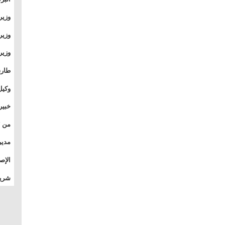
وطال
وزير
بال
بجام
وزير
وقيا
التع
مشرو
طارق
الصي
وكيل
الأو
خبير
المس
تأثي
مدير
الدو
الإص
للمج
شريف
بالم