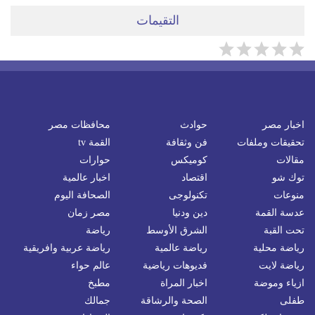
التقيمات
اخبار مصر
حوادث
محافظات مصر
تحقيقات وملفات
فن وثقافة
القمة tv
مقالات
كوميكس
حوارات
توك شو
اقتصاد
اخبار عالمية
منوعات
تكنولوجى
الصحافة اليوم
عدسة القمة
دين ودنيا
مصر زمان
تحت القبة
الشرق الأوسط
رياضة
رياضة محلية
رياضة عالمية
رياضة عربية وافريقية
رياضة لايت
فديوهات رياضية
عالم حواء
ازياء وموضة
اخبار المراة
مطبخ
طفلى
الصحة والرشاقة
جمالك