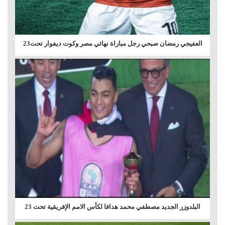
العفيجي رمضان صبحي رجل مباراة نهائي مصر وكوت ديفوار تحت23
البلدوزر الجديد مصطفي محمد هدافا لكأس الامم الإفريقية تحت 23