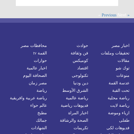
Next »
« Previous
اخبار مصر
حوادث
محافظات مصر
تحقيقات وملفات
فن وثقافة
القمة tv
مقالات
كوميكس
حوارات
توك شو
اقتصاد
اخبار عالمية
منوعات
تكنولوجى
الصحافة اليوم
عدسة القمة
دين ودنيا
مصر زمان
تحت القبة
الشرق الأوسط
رياضة
رياضة محلية
رياضة عالمية
رياضة عربية وافريقية
رياضة لايت
فديوهات رياضية
عالم حواء
ازياء وموضة
اخبار المراة
مطبخ
طفلى
الصحة والرشاقة
جمالك
فديوهات لكى
تكريمات
الشهادات