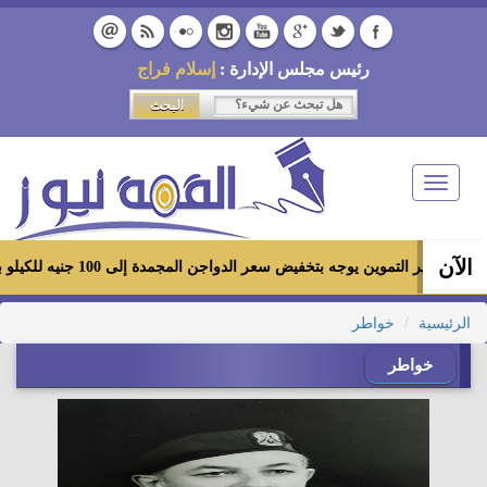
رئيس مجلس الإدارة :
إسلام فراج
Toggle
navigation
الآن
وزير التموين يوجه بتخفيض سعر الدواجن المجمدة إلى 100 جنيه للكيلو بالمجمعات الاستهلاكية ومعارض «أهلاً رمضان»
الرئيسية
خواطر
خواطر