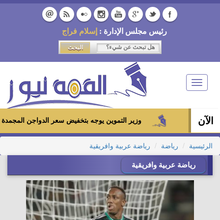
رئيس مجلس الإدارة :
إسلام فراج
Toggle
navigation
الآن
وزير التموين يوجه بتخفيض سعر الدواجن المجمدة إلى 100 جنيه للكيلو بالمجمعات الاستهلاكية ومعارض «أهلاً رمضان»
الرئيسية
رياضة
رياضة عربية وافريقية
رياضة عربية وافريقية