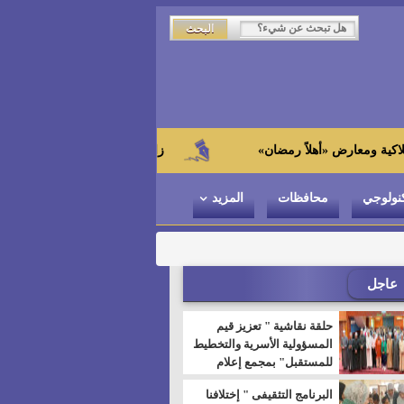
زاهي حواس من الجامعة اليابانية : "توت عنخ 
نولوجي
محافظات
المزيد
عاجل
حلقة نقاشية " تعزيز قيم
المسؤولية الأسرية والتخطيط
للمستقبل" بمجمع إعلام
السويس
البرنامج التثقيفى " إختلافنا