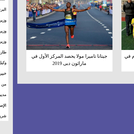
والت
البر
وطال
وزير
بال
الأس
وزير
بمر
وقيا
آفاق
وتسو
طارق
م في
جيتانا تاميرا مولا يحصد المركز الأول في
الصي
وكيل
ماراثون دبى 2019
الأو
خبير
للق
المس
تأثي
مدير
الاج
الإص
للمج
شريف
أمان