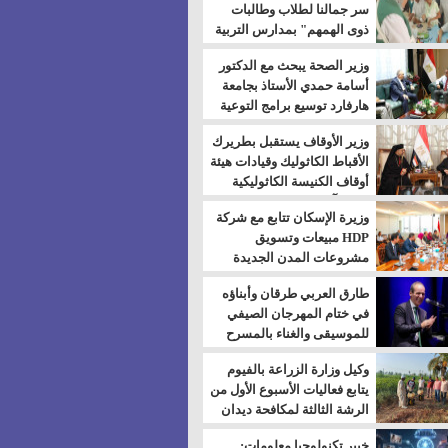
سر جمالنا لطلاب وطالبات
ذوى الهمهم" بمدارس التربية
الخاصة بالسويس
وزير الصحة يبحث مع الدكتور
أسامة حمدي الأستاذ بجامعة
هارفارد توسيع برامج التوعية
بمرض السكري
وزير الأوقاف يستقبل بطريرك
الأقباط الكاثوليك وقيادات هيئة
أوقاف الكنيسة الكاثوليكية
لبحث آفاق التعاون المشترك
وزيرة الإسكان تتابع مع شركة
HDP مبيعات وتسويق
مشروعات المدن الجديدة
طارق العربي طرقان وأبناؤه
في ختام المهرجان الصيفي
للموسيقى والغناء بالمسرح
المكشوف
وكيل وزارة الزراعة بالفيوم
يتابع فعاليات الأسبوع الأول من
الرشة الثالثة لمكافحة ديدان
اللوز للقطن
خبير تكنولوجيا معلومات: