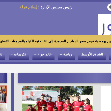
رئيس مجلس الإدارة :
إسلام فراج
لى 100 جنيه للكيلو بالمجمعات الاستهلاكية ومعارض «أهلاً رمضان»
الشرق الأوسط
رياضة
عالم حواء
تكريمات
تك