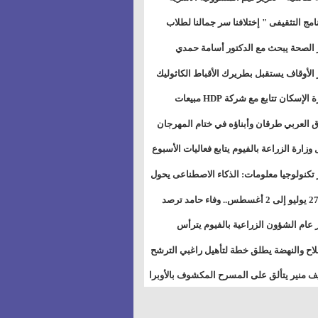
خطيط للمستقبل" بمجمع إعلام السويس
نامج التثقيفى " إختلافنا سر جمالنا لطلاب
بات ذوى الهمهم" بمدارس التربية الخاصة
 الصحة يبحث مع الدكتور أسامة حمدي
سويس
تاذ بجامعة هارفارد توسيع برامج التوعية
 الأوقاف يستقبل بطريرك الأقباط الكاثوليك
ض السكري
دات هيئة أوقاف الكنيسة الكاثوليكية لبحث
وزيرة الإسكان تتابع مع شركة HDP مبيعات
 التعاون المشترك
يق مشروعات المدن الجديدة
 العربي طرقان وأبناؤه في ختام المهرجان
في للموسيقى والغناء بالمسرح المكشوف
 وزارة الزراعة بالفيوم يتابع فعاليات الأسبوع
ل من الرشة الثالثة لمكافحة ديدان اللوز
 تكنولوجيا معلومات: الذكاء الاصطناعى يحول
طن
تخدم إلى سلعة فى اقتصاد الانتباه
من 27 يوليو إلى 2 أغسطس.. وفاء حامد ترصد
رات أقوى الاتصالات الفلكية على الأبراج
 عام الشؤون الزراعية بالفيوم يترأس
تماع الدوري لمتابعة الحصر الحيازي الجديدة
لاح والنهضة يطلق خطة لتأهيل راغبي الترشح
الس الشعبية المحلية ويستعرض خطط
 منير يتألق على المسرح المكشوف بالأوبرا
اته بالمحافظات