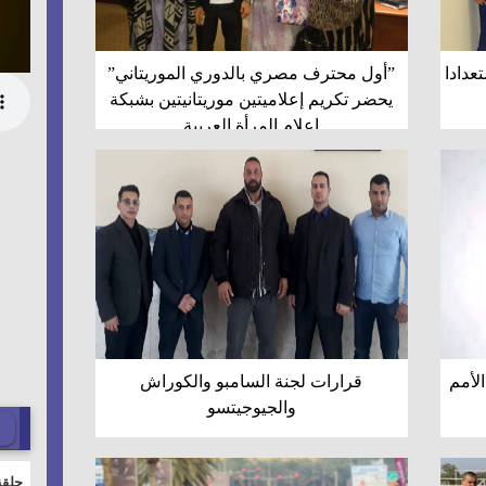
عدادا
”أول محترف مصري بالدوري الموريتاني”
يحضر تكريم إعلاميتين موريتانيتين بشبكة
إعلام المرأة العربية
لأمم
قرارات لجنة السامبو والكوراش
والجيوجيتسو
حلقة