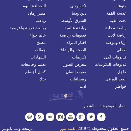
منوعات
تكنولوجى
الصحافة اليوم
عدسة القمة
دين ودنيا
مصر زمان
تحت القبة
الشرق الأوسط
رياضة
رياضة محلية
رياضة عالمية
رياضة عربية وافريقية
رياضة لايت
فديوهات رياضية
عالم حواء
ازياء وموضة
اخبار المراة
مطبخ
طفلى
الصحة والرشاقة
جمالك
فديوهات لكى
تكريمات
الشهادات
فديوهات التكريمات
معرض الصور
تعليم وجامعات
عاجل
صوت إنسان
كمال أجسام
العدد الورقي
رمضانيات
بيتك
خواطر
ادب
شعار الموقع هنا ... الشعار
جميع الحقوق محفوظة © 2019
القمة نيوز
برمجة
ويب بايونير