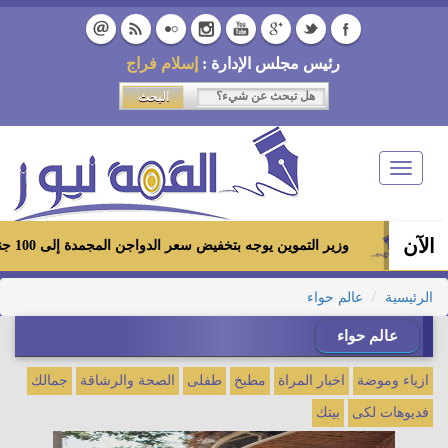
رئيس مجلس الإدارة :
إسلام فراج
Toggle
navigation
الآن
وزير التموين يوجه بتخفيض سعر الدواجن المجمدة إلى 100 جنيه للكيلو بالمجمعات الاستهلاكية ومعارض «أهلاً رمضان»
الرئيسية
عالم حواء
عالم حواء
ازياء وموضة
اخبار المراة
مطبخ
طفلى
الصحة والرشاقة
جمالك
فديوهات لكى
بيتك