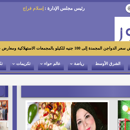
رئيس مجلس الإدارة :
إسلام فراج
ستهلاكية ومعارض «أهلاً رمضان»
الشرق الأوسط
رياضة
عالم حواء
تكريمات
تك