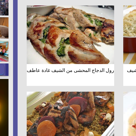
لشيف
رول الدجاج المحشى من الشيف غادة عاطف