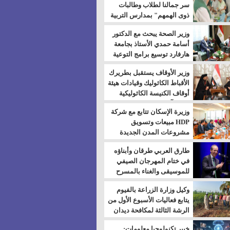
سر جمالنا لطلاب وطالبات
ذوى الهمهم" بمدارس التربية
الخاصة بالسويس
وزير الصحة يبحث مع الدكتور
أسامة حمدي الأستاذ بجامعة
هارفارد توسيع برامج التوعية
بمرض السكري
وزير الأوقاف يستقبل بطريرك
الأقباط الكاثوليك وقيادات هيئة
أوقاف الكنيسة الكاثوليكية
لبحث آفاق التعاون المشترك
وزيرة الإسكان تتابع مع شركة
HDP مبيعات وتسويق
مشروعات المدن الجديدة
طارق العربي طرقان وأبناؤه
في ختام المهرجان الصيفي
للموسيقى والغناء بالمسرح
المكشوف
وكيل وزارة الزراعة بالفيوم
يتابع فعاليات الأسبوع الأول من
الرشة الثالثة لمكافحة ديدان
اللوز للقطن
خبير تكنولوجيا معلومات: