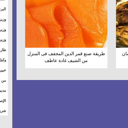
والت
البر
وطال
وزير
بال
الأس
وزير
بمر
وقيا
آفاق
وتسو
طارق
ان
طريقة صنع قمر الدين المجفف فى المنزل
الصي
وكيل
من الشيف غادة عاطف
الأو
خبير
للق
المس
تأثي
مدير
الاج
الإص
للمج
شريف
أمان