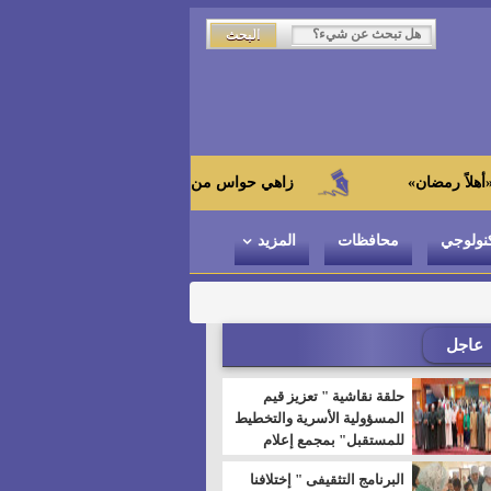
زاهي حواس من الجامعة اليابانية : "توت عنخ آمون" هو بطل ا
نولوجي
محافظات
المزيد
عاجل
حلقة نقاشية " تعزيز قيم
المسؤولية الأسرية والتخطيط
للمستقبل" بمجمع إعلام
السويس
البرنامج التثقيفى " إختلافنا