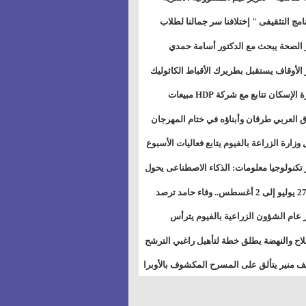
خطيط للمستقبل" بمجمع إعلام السويس
نامج التثقيفى " إختلافنا سر جمالنا لطلاب
بات ذوى الهمهم" بمدارس التربية الخاصة
 الصحة يبحث مع الدكتور أسامة حمدي
سويس
تاذ بجامعة هارفارد توسيع برامج التوعية
 الأوقاف يستقبل بطريرك الأقباط الكاثوليك
ض السكري
دات هيئة أوقاف الكنيسة الكاثوليكية لبحث
وزيرة الإسكان تتابع مع شركة HDP مبيعات
 التعاون المشترك
يق مشروعات المدن الجديدة
 العربي طرقان وأبناؤه في ختام المهرجان
في للموسيقى والغناء بالمسرح المكشوف
 وزارة الزراعة بالفيوم يتابع فعاليات الأسبوع
ل من الرشة الثالثة لمكافحة ديدان اللوز
 تكنولوجيا معلومات: الذكاء الاصطناعى يحول
طن
تخدم إلى سلعة فى اقتصاد الانتباه
من 27 يوليو إلى 2 أغسطس.. وفاء حامد ترصد
رات أقوى الاتصالات الفلكية على الأبراج
 عام الشؤون الزراعية بالفيوم يترأس
تماع الدوري لمتابعة الحصر الحيازي الجديدة
لاح والنهضة يطلق خطة لتأهيل راغبي الترشح
الس الشعبية المحلية ويستعرض خطط
 منير يتألق على المسرح المكشوف بالأوبرا
اته بالمحافظات