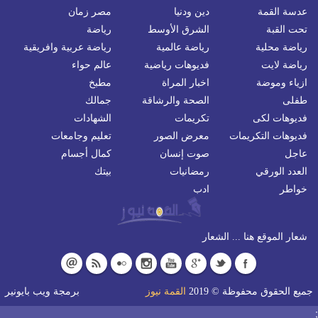
عدسة القمة
دين ودنيا
مصر زمان
تحت القبة
الشرق الأوسط
رياضة
رياضة محلية
رياضة عالمية
رياضة عربية وافريقية
رياضة لايت
فديوهات رياضية
عالم حواء
ازياء وموضة
اخبار المراة
مطبخ
طفلى
الصحة والرشاقة
جمالك
فديوهات لكى
تكريمات
الشهادات
فديوهات التكريمات
معرض الصور
تعليم وجامعات
عاجل
صوت إنسان
كمال أجسام
العدد الورقي
رمضانيات
بيتك
خواطر
ادب
شعار الموقع هنا ... الشعار
جميع الحقوق محفوظة © 2019
القمة نيوز
برمجة
ويب بايونير
;