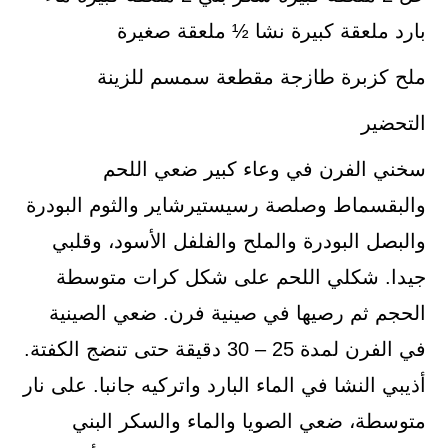
بارد ملعقة كبيرة نشا ½ ملعقة صغيرة
ملح كزبرة طازجة مقطعة سمسم للزينة
التحضير
سخني الفرن في وعاء كبير ضعي اللحم
والبقسماط وصلصة رسيستيرشاير والثوم البودرة
والبصل البودرة والملح والفلفل الأسود، وقلبي
جيدا. شكلي اللحم على شكل كرات متوسطة
الحجم ثم رصيها في صينية فرن. ضعي الصينية
في الفرن لمدة 25 – 30 دقيقة حتى تنضج الكفتة.
أذيبي النشا في الماء البارد واتركيه جانبا. على نار
متوسطة، ضعي الصويا والماء والسكر البني