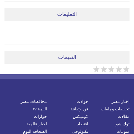
التعليقات
ضعي تعليقَكِ هنا
التقيمات
اخبار مصر
حوادث
محافظات مصر
تحقيقات وملفات
فن وثقافة
القمة tv
مقالات
كوميكس
حوارات
توك شو
اقتصاد
اخبار عالمية
منوعات
تكنولوجى
الصحافة اليوم