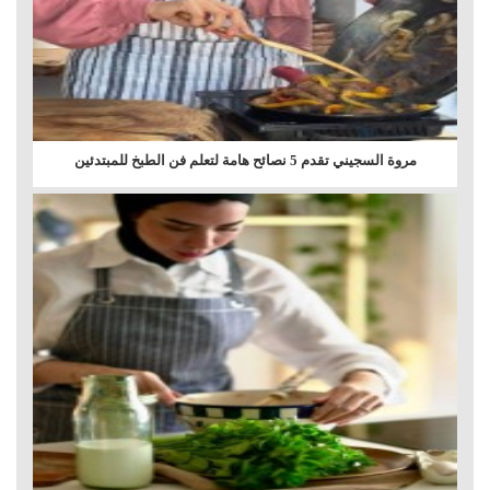
مروة السجيني تقدم 5 نصائح هامة لتعلم فن الطبخ للمبتدئين