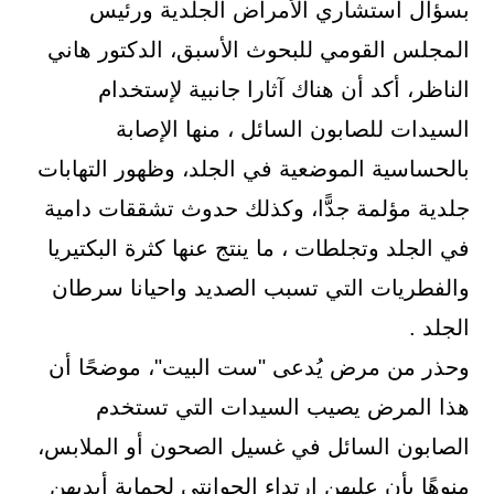
بسؤال استشاري الأمراض الجلدية ورئيس
المجلس القومي للبحوث الأسبق، الدكتور هاني
الناظر، أكد أن هناك آثارا جانبية لإستخدام
السيدات للصابون السائل ، منها الإصابة
بالحساسية الموضعية في الجلد، وظهور التهابات
جلدية مؤلمة جدًّا، وكذلك حدوث تشققات دامية
في الجلد وتجلطات ، ما ينتج عنها كثرة البكتيريا
والفطريات التي تسبب الصديد واحيانا سرطان
الجلد .
وحذر من مرض يُدعى "ست البيت"، موضحًا أن
هذا المرض يصيب السيدات التي تستخدم
الصابون السائل في غسيل الصحون أو الملابس،
منوهًا بأن عليهن ارتداء الجوانتي لحماية أيديهن