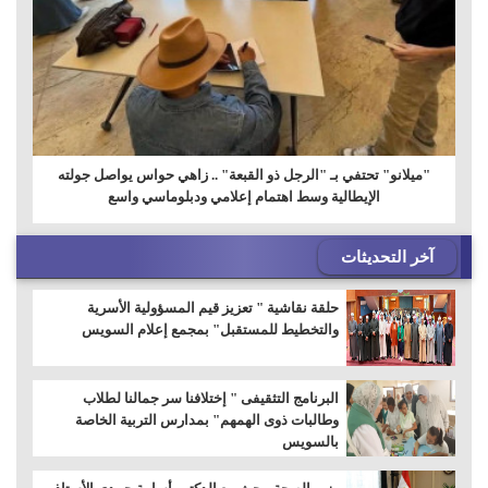
"ميلانو" تحتفي بـ "الرجل ذو القبعة" .. زاهي حواس يواصل جولته
الإيطالية وسط اهتمام إعلامي ودبلوماسي واسع
آخر التحديثات
حلقة نقاشية " تعزيز قيم المسؤولية الأسرية
والتخطيط للمستقبل" بمجمع إعلام السويس
البرنامج التثقيفى " إختلافنا سر جمالنا لطلاب
وطالبات ذوى الهمهم" بمدارس التربية الخاصة
بالسويس