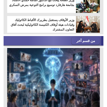
وزير الصحة يبحث مع الدكتور أسامة حمدي الأستاذ
بجامعة هارفارد توسيع برامج التوعية بمرض السكري
وزير الأوقاف يستقبل بطريرك الأقباط الكاثوليك
وقيادات هيئة أوقاف الكنيسة الكاثوليكية لبحث آفاق
التعاون المشترك
من قسم آخر