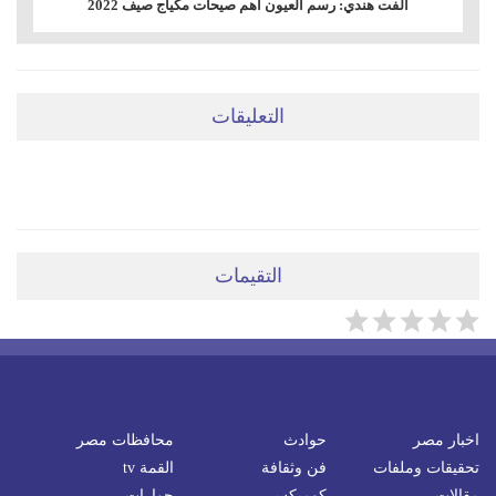
ألفت هندي: رسم العيون اهم صيحات مكياج صيف 2022
التعليقات
ضعي تعليقَكِ هنا
التقيمات
اخبار مصر
حوادث
محافظات مصر
تحقيقات وملفات
فن وثقافة
القمة tv
مقالات
كوميكس
حوارات