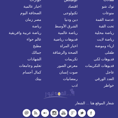
توك شو
اقتصاد
اخبار عالمية
منوعات
تكنولوجى
الصحافة اليوم
عدسة القمة
دين ودنيا
مصر زمان
تحت القبة
الشرق الأوسط
رياضة
رياضة محلية
رياضة عالمية
رياضة عربية وافريقية
رياضة لايت
فديوهات رياضية
عالم حواء
ازياء وموضة
اخبار المراة
مطبخ
طفلى
الصحة والرشاقة
جمالك
فديوهات لكى
تكريمات
الشهادات
فديوهات التكريمات
معرض الصور
تعليم وجامعات
عاجل
صوت إنسان
كمال أجسام
العدد الورقي
رمضانيات
بيتك
خواطر
ادب
شعار الموقع هنا ... الشعار