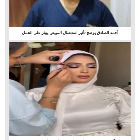
أحمد الصادق يوضح تأثير استئصال المبيض يؤثر على الحمل