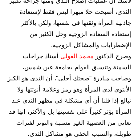
لاشك أن عمليات إصلاح الثدى ومنها جراحة تكبير
الثدى، أصبحت حلا مبهرا ليس فقط لإستعادة
جاذبية المرأة وثقتها فى نفسها، ولكن بالأكثر
إستعادة السعادة الزوجية وحل الكثير من
الإضطرابات والمشاكل الزوجية.
وصرح الدكتور
محمد الفولى
أستاذ جراحات
السمنة وتنسيق القوام بجامعة عين شمس،
وصاحب مبادرة "صحتك أحلى"، أن الثدى هو الكنز
الأنثوى لدى المرأة وهو رمز وعلامة أنوثتها ولا
نبالغ إذا قلنا أن أى مشكلة فى مظهر الثدى عند
المرأة يؤثر كثيراً على نفسيتها بل والأكثر، انها قد
تعانى من العصبية الغير مسببة والتوتر لفترات
طويلة، والسبب الخفى هو مشاكل الثدى.