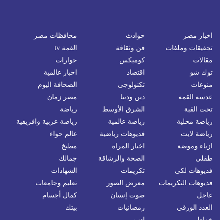
اخبار مصر
حوادث
محافظات مصر
تحقيقات وملفات
فن وثقافة
القمة tv
مقالات
كوميكس
حوارات
توك شو
اقتصاد
اخبار عالمية
منوعات
تكنولوجى
الصحافة اليوم
عدسة القمة
دين ودنيا
مصر زمان
تحت القبة
الشرق الأوسط
رياضة
رياضة محلية
رياضة عالمية
رياضة عربية وافريقية
رياضة لايت
فديوهات رياضية
عالم حواء
ازياء وموضة
اخبار المراة
مطبخ
طفلى
الصحة والرشاقة
جمالك
فديوهات لكى
تكريمات
الشهادات
فديوهات التكريمات
معرض الصور
تعليم وجامعات
عاجل
صوت إنسان
كمال أجسام
العدد الورقي
رمضانيات
بيتك
خواطر
ادب