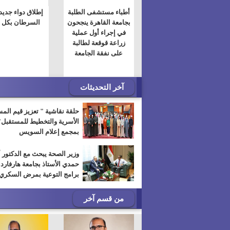
أطباء مستشفى الطلبة
إطلاق دواء جديد 
بجامعة القاهرة ينجحون
السرطان بكل ف
في إجراء أول عملية
زراعة قوقعة لطالبة
على نفقة الجامعة
آخر التحديثات
حلقة نقاشية " تعزيز قيم الم
الأسرية والتخطيط للمستقبل"
بمجمع إعلام السويس
وزير الصحة يبحث مع الدكتور 
حمدي الأستاذ بجامعة هارفارد
برامج التوعية بمرض السكري
من قسم آخر