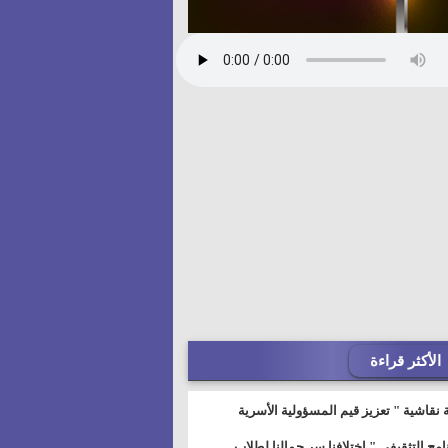
الأكثر قراءة
 نقاشية " تعزيز قيم المسؤولية الأسرية
خطيط للمستقبل" بمجمع إعلام السويس
نامج التثقيفى " إختلافنا سر جمالنا لطلاب