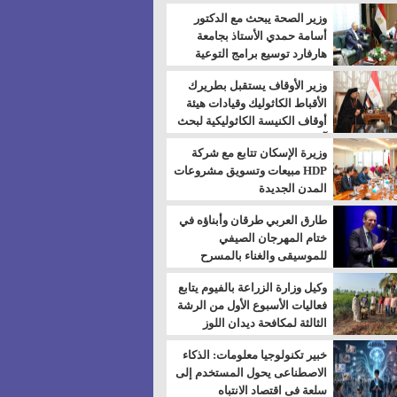
بالسويس
وزير الصحة يبحث مع الدكتور
أسامة حمدي الأستاذ بجامعة
هارفارد توسيع برامج التوعية
بمرض السكري
وزير الأوقاف يستقبل بطريرك
الأقباط الكاثوليك وقيادات هيئة
أوقاف الكنيسة الكاثوليكية لبحث
آفاق التعاون المشترك
وزيرة الإسكان تتابع مع شركة
HDP مبيعات وتسويق مشروعات
المدن الجديدة
طارق العربي طرقان وأبناؤه في
ختام المهرجان الصيفي
للموسيقى والغناء بالمسرح
المكشوف
وكيل وزارة الزراعة بالفيوم يتابع
فعاليات الأسبوع الأول من الرشة
الثالثة لمكافحة ديدان اللوز
للقطن
خبير تكنولوجيا معلومات: الذكاء
الاصطناعى يحول المستخدم إلى
سلعة فى اقتصاد الانتباه