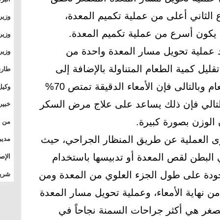
وطال
الثاني أعلى من عملية تكميم المعدة،
وزير
بال
بجام
 يكون أسرع من عملية تكميم المعدة.
وزير
وقيا
 عملية تحويل مسار المعدة واحدة من
التع
مشرو
يل كمية الطعام المتناولة بالإضافة إلى
طارق
الصي
تقليل درجة امتصاص الجسم للطعام وبالتالى فإن الأمعاء الدقيقة تمتص 70%
وكيل
الأو
لتالي فإن ذلك يساعد على علاج مرض السكر
خبير
المس
تأثي
رى العملية عن طريق المنظار الجراحي، حيث
مدير
الدو
غيرة في البطن لقص المعدة أو تدبيسها باستخدام
الإص
للمج
جودة على طول الجزء العلوي من المعدة ومن
شريف
بالم
ن نهاية الأمعاء، وعملية تحويل مسار المعدة
صغر هي أكثر جراحات السمنة نجاحاً في