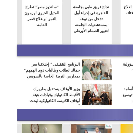
لعلاج
نجاح فريق طبى بجامعة
"ساندوز مصر" تطرح
ئاته
القاهرة في إجراء أول
المثيل الحيوي لهرمون
تدخل من نوعه
النمو "و علاج قصر
بمستشفيات الجامعة
القامة
لتغيير الصمام الأورطي
سؤولية
البرنامج التثقيفى " إختلافنا سر
جمالنا لطلاب وطالبات ذوى الهمهم"
بمدارس التربية الخاصة بالسويس
أسامة
وزير الأوقاف يستقبل بطريرك
 توسيع
الأقباط الكاثوليك وقيادات هيئة
أوقاف الكنيسة الكاثوليكية لبحث
آفاق التعاون المشترك