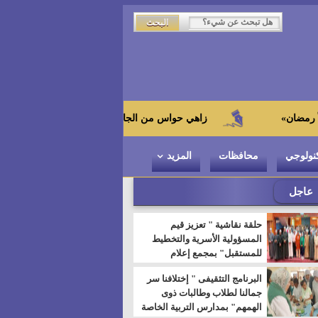
زاهي حواس من الجامعة اليابانية : "توت عنخ آمون" هو بطل المتحف 
نولوجي
محافظات
المزيد
عاجل
حلقة نقاشية " تعزيز قيم
المسؤولية الأسرية والتخطيط
للمستقبل" بمجمع إعلام
السويس
البرنامج التثقيفى " إختلافنا سر
جمالنا لطلاب وطالبات ذوى
الهمهم" بمدارس التربية الخاصة