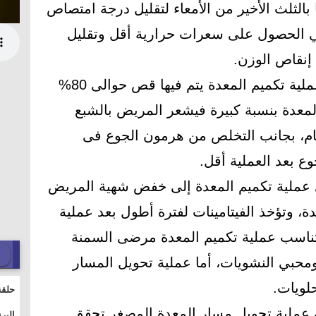
 بالثلث الأخير من الأمعاء لتقليل درجة امتصاص
لي الحصول على سعرات حرارية أقل وتقليل
 إنقاص الوزن.
وقال الدكتور محمد الفولى، أن عملية تكميم المعدة يتم فيها قص حوالى 80%
لمعدة بنسبة كبيرة فيشعر المريض بالشبع
عام، بجانب التخلص من هرمون الجوع فى
وع بعد العملية أقل.
دي عملية تكميم المعدة إلى خفض شهية المريض
ة، وتؤخذ الفيتامينات لفترة أطول بعد عملية
وتناسب عملية تكميم المعدة مرضى السمنة
ومحبي النشويات، أما عملية تحويل المسار
لويات.
حلقة
والت
 عملية تحويل مسار المعدة المصغر تحقق
البر