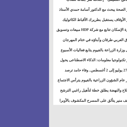
بات ذوى الهمهم" بمدارس التربية الخاصة
 الصحة يبحث مع الدكتور أسامة حمدي الأستاذ
سويس
عة هارفارد توسيع برامج التوعية بمرض السكري
 الأوقاف يستقبل بطريرك الأقباط الكاثوليك
دات هيئة أوقاف الكنيسة الكاثوليكية لبحث آفاق
وزيرة الإسكان تتابع مع شركة HDP مبيعات وتسويق
اون المشترك
عات المدن الجديدة
 العربي طرقان وأبناؤه في ختام المهرجان
في للموسيقى والغناء بالمسرح المكشوف
 وزارة الزراعة بالفيوم يتابع فعاليات الأسبوع
ل من الرشة الثالثة لمكافحة ديدان اللوز للقطن
 تكنولوجيا معلومات: الذكاء الاصطناعى يحول
تخدم إلى سلعة فى اقتصاد الانتباه
من 27 يوليو إلى 2 أغسطس.. وفاء حامد ترصد
رات أقوى الاتصالات الفلكية على الأبراج
 عام الشؤون الزراعية بالفيوم يترأس الاجتماع
ري لمتابعة الحصر الحيازي الجديدة
لاح والنهضة يطلق خطة لتأهيل راغبي الترشح
الس الشعبية المحلية ويستعرض خطط أماناته
 منير يتألق على المسرح المكشوف بالأوبرا
حافظات