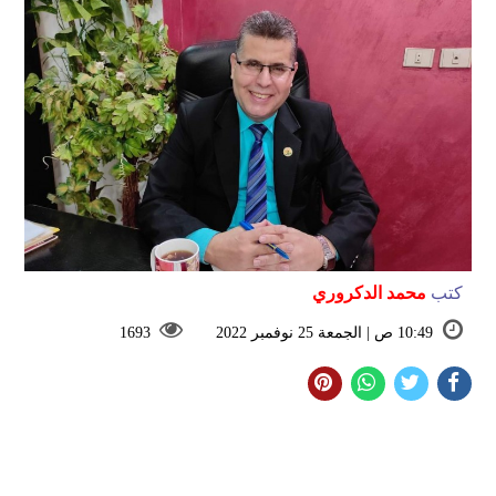
كتب
محمد الدكروري
10:49 ص | الجمعة 25 نوفمبر 2022
1693