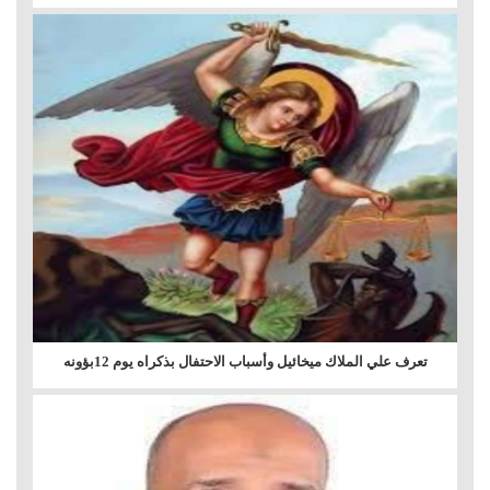
تعرف علي الملاك ميخائيل وأسباب الاحتفال بذكراه يوم 12بؤونه