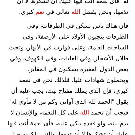
له" فأى نعمة أنت فيها عليك أن تشكرها لا أن
تذمها، ونحن بفضل
الله
تعالى في
نعم
كبرى.
فإن هناك ناس تسكن في الطرقات، وفي
الطرقات ينجبون الأولاد على الأرصفة، وفى
الساحات العامة، وعلى قوارب في الأنهار، وتحت
ظلال الأشجار، وفي الغابات، وفي الكهوف، وفي
بعض الدول الفقيرة يسكنون في المقابر،
ويحملون شهادات عليا، فلذلك نحن فى نعمة
كبرى، فإن الذى يملك مفتاح بيت، يجب عليه أن
يقول "الحمد لله الذى آواني وكم من لا مأوى له"
فيجب أن نحمد
الله
على كل النعمه، والإنسان لا
يذم بيته، ولو فقده يبكي عليه، فأى نعمة أنت فيها
عليك أن تشكرها لا أن تذمها، والنبى الكريم صلى