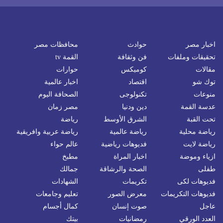
اخبار مصر
حوادث
محافظات مصر
تحقيقات وملفات
فن وثقافة
القمة tv
مقالات
كوميكس
حوارات
توك شو
اقتصاد
اخبار عالمية
منوعات
تكنولوجى
الصحافة اليوم
عدسة القمة
دين ودنيا
مصر زمان
تحت القبة
الشرق الأوسط
رياضة
رياضة محلية
رياضة عالمية
رياضة عربية وافريقية
رياضة لايت
فديوهات رياضية
عالم حواء
ازياء وموضة
اخبار المراة
مطبخ
طفلى
الصحة والرشاقة
جمالك
فديوهات لكى
تكريمات
الشهادات
فديوهات التكريمات
معرض الصور
تعليم وجامعات
عاجل
صوت إنسان
كمال أجسام
العدد الورقي
رمضانيات
بيتك