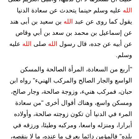
الله
عليه وسلم حينما يتحدث عن سعادة الدنيا
يقول كما روى عن عبد
الله
بن سعيد بن أبى هند
عن إسماعيل بن محمد بن سعد بن أبي وقاص
عن أبيه عن جده، قال رسول
الله
صلى
الله
عليه
وسلم.
"أربع من السعادة، المرأة الصالحة والمسكن
الواسع والجار الصالح والمركب الهنيء" رواه ابن
حبان، فمركب هنيء، وزوجة صالحة، وجار صالح،
ومسكن واسع، وهناك أقوال أخرى "من سعادة
المرء في الدنيا أن تكون زوجته صالحة، وأولاده
أبرارا، ومنزله واسعا، ومركبه وطيئا، ورزقه في
بلده" فالمؤمن دائما يعرف ما عنده، ما لا ينقصه،