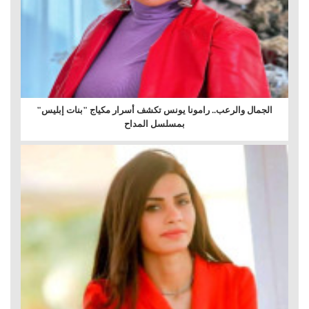
الجمال والرعب.. رامونا يونس تكشف أسرار مكياج "بنات إبليس"
بمسلسل المداح