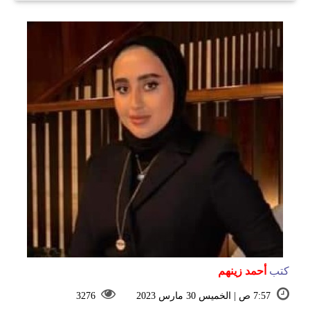
كتب
أحمد زينهم
7:57 ص | الخميس 30 مارس 2023
3276