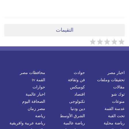
ضعي تعليقَكِ هنا
التقيمات
اخبار مصر
حوادث
محافظات مصر
تحقيقات وملفات
فن وثقافة
القمة tv
مقالات
كوميكس
حوارات
توك شو
اقتصاد
اخبار عالمية
منوعات
تكنولوجى
الصحافة اليوم
عدسة القمة
دين ودنيا
مصر زمان
تحت القبة
الشرق الأوسط
رياضة
رياضة محلية
رياضة عالمية
رياضة عربية وافريقية