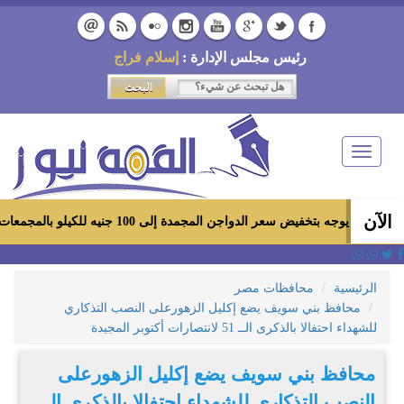
رئيس مجلس الإدارة :
إسلام فراج
Toggle
navigation
الآن
يض سعر الدواجن المجمدة إلى 100 جنيه للكيلو بالمجمعات الاستهلاكية ومعارض «أهلاً رمضان»
الرئيسية
محافظات مصر
محافظ بني سويف يضع إكليل الزهورعلى النصب التذكاري
للشهداء احتفالا بالذكرى الــ 51 لانتصارات أكتوبر المجيدة
محافظ بني سويف يضع إكليل الزهورعلى
النصب التذكاري للشهداء احتفالا بالذكرى الــ