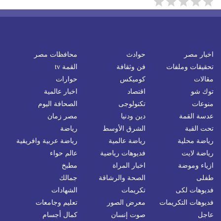
اخبار مصر
حوادث
محافظات مصر
تحقيقات وملفات
فن وثقافة
القمة tv
مقالات
كوميكس
حوارات
توك شو
اقتصاد
اخبار عالمية
منوعات
تكنولوجى
الصحافة اليوم
عدسة القمة
دين ودنيا
مصر زمان
تحت القبة
الشرق الأوسط
رياضة
رياضة محلية
رياضة عالمية
رياضة عربية وافريقية
رياضة لايت
فديوهات رياضية
عالم حواء
ازياء وموضة
اخبار المراة
مطبخ
طفلى
الصحة والرشاقة
جمالك
فديوهات لكى
تكريمات
الشهادات
فديوهات التكريمات
معرض الصور
تعليم وجامعات
عاجل
صوت إنسان
كمال أجسام