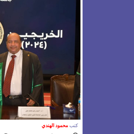
كتب
محمود الهندي