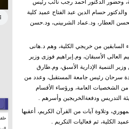
، وحضور الدكتور أحمد رجب نائب رئيس
والدكتور حسام الدين عبد الفتاح عميد كلية
محسن العطار، ود.عماد الشربينى، ود.حسن
ء السابقين من خريجي الكلية، وهم د.هانى
يم العالى الأسبقان، وم.إبراهيم فوزى وزير
زير التنمية الإدارية الأسبق، وم.طارق
بادة سرحان رئيس جامعة المستقبل، وعدد من
من الشخصيات العامة، ورؤساء الأقسام
هيئة التدريس ودفعةالخريجين وأسرهم .
مهوري، وتلاوة آيات من القرآن الكريم، أعقبها
حلقة
يد الكلية، ثم فعاليات التكريم .
والت
البر