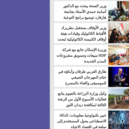
بالسويس
وزير الصحة يبحث مع الدكتور
أسامة حمدي الأستاذ بجامعة
هارفارد توسيع برامج التوعية
بمرض السكري
وزير الأوقاف يستقبل بطريرك
الأقباط الكاثوليك وقيادات هيئة
أوقاف الكنيسة الكاثوليكية لبحث
آفاق التعاون المشترك
وزيرة الإسكان تتابع مع شركة
HDP مبيعات وتسويق مشروعات
المدن الجديدة
طارق العربي طرقان وأبناؤه في
ختام المهرجان الصيفي
للموسيقى والغناء بالمسرح
المكشوف
وكيل وزارة الزراعة بالفيوم يتابع
فعاليات الأسبوع الأول من الرشة
الثالثة لمكافحة ديدان اللوز
للقطن
خبير تكنولوجيا معلومات: الذكاء
الاصطناعى يحول المستخدم إلى
سلعة فى اقتصاد الانتباه