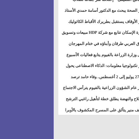
بات ذوى الهمهم" بمدارس التربية الخاصة
 الصحة يبحث مع الدكتور أسامة حمدي الأستاذ
سويس
عة هارفارد توسيع برامج التوعية بمرض السكري
 الأوقاف يستقبل بطريرك الأقباط الكاثوليك
دات هيئة أوقاف الكنيسة الكاثوليكية لبحث آفاق
وزيرة الإسكان تتابع مع شركة HDP مبيعات وتسويق
اون المشترك
عات المدن الجديدة
 العربي طرقان وأبناؤه في ختام المهرجان
في للموسيقى والغناء بالمسرح المكشوف
 وزارة الزراعة بالفيوم يتابع فعاليات الأسبوع
ل من الرشة الثالثة لمكافحة ديدان اللوز للقطن
 تكنولوجيا معلومات: الذكاء الاصطناعى يحول
تخدم إلى سلعة فى اقتصاد الانتباه
من 27 يوليو إلى 2 أغسطس.. وفاء حامد ترصد
رات أقوى الاتصالات الفلكية على الأبراج
 عام الشؤون الزراعية بالفيوم يترأس الاجتماع
ري لمتابعة الحصر الحيازي الجديدة
لاح والنهضة يطلق خطة لتأهيل راغبي الترشح
الس الشعبية المحلية ويستعرض خطط أماناته
 منير يتألق على المسرح المكشوف بالأوبرا
حافظات