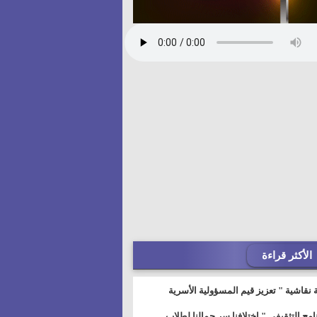
الأكثر قراءة
 نقاشية " تعزيز قيم المسؤولية الأسرية
خطيط للمستقبل" بمجمع إعلام السويس
نامج التثقيفى " إختلافنا سر جمالنا لطلاب