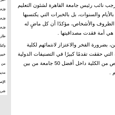
جب نائب رئيس جامعة القاهرة لشئون التعليم
وطال
وزير
بال
الأيام والسنوات، بل بالخبرات التي يكتسبها
بجام
وزير
ف الظروف والأشخاص، مؤكدًا أن كل ماضٍ له
وقيا
التع
ا هي أمة فقدت مصداقيتها .
مشرو
طارق
الصي
 بضرورة الفخر والاعتزاز لانتمائهم لكلية
وكيل
الأو
التي حققت تقدمًا كبيرًا في التصنيفات الدولية
خبير
المس
المرموقة، مشيرا إلى وجود تخصص من الكلية داخل أفضل 50 جامعة من بين
تأثي
مدير
الدو
الإص
للمج
شريف
بالم