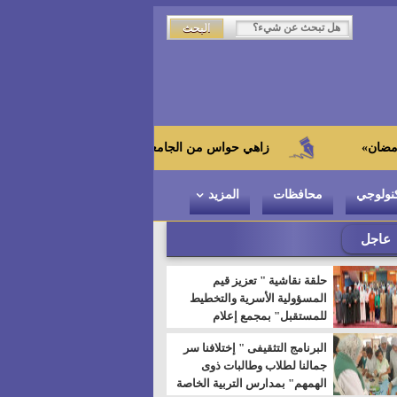
زاهي حواس من الجامعة اليابانية : "توت عنخ آمون" هو بطل المتحف ال
نولوجي
محافظات
المزيد
عاجل
حلقة نقاشية " تعزيز قيم
المسؤولية الأسرية والتخطيط
للمستقبل" بمجمع إعلام
السويس
البرنامج التثقيفى " إختلافنا سر
جمالنا لطلاب وطالبات ذوى
الهمهم" بمدارس التربية الخاصة