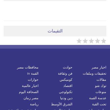
ضعي تعليقَكِ هنا
التقيمات
اخبار مصر
حوادث
محافظات مصر
تحقيقات وملفات
فن وثقافة
القمة tv
مقالات
كوميكس
حوارات
توك شو
اقتصاد
اخبار عالمية
منوعات
تكنولوجى
الصحافة اليوم
عدسة القمة
دين ودنيا
مصر زمان
تحت القبة
الشرق الأوسط
رياضة