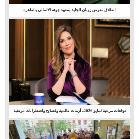
انطلاق معرض زوبان الجليد بمعهد جوته الالماني بالقاهرة
توقعات مرعبة لمايو 2026.. أزمات عالمية وفضائح واضطرابات مرتقبة