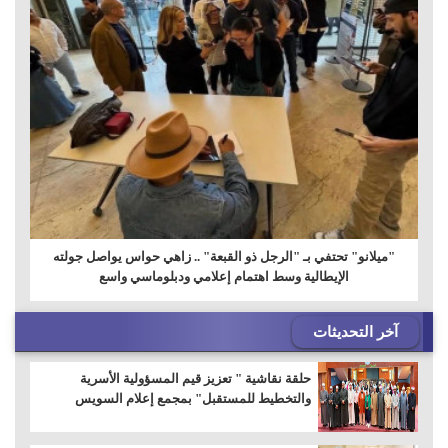
"ميلانو" تحتفي بـ "الرجل ذو القبعة" .. زاهي حواس يواصل جولته
الإيطالية وسط اهتمام إعلامي ودبلوماسي واسع
آخر التحديثات
حلقة نقاشية " تعزيز قيم المسؤولية الأسرية
والتخطيط للمستقبل" بمجمع إعلام السويس