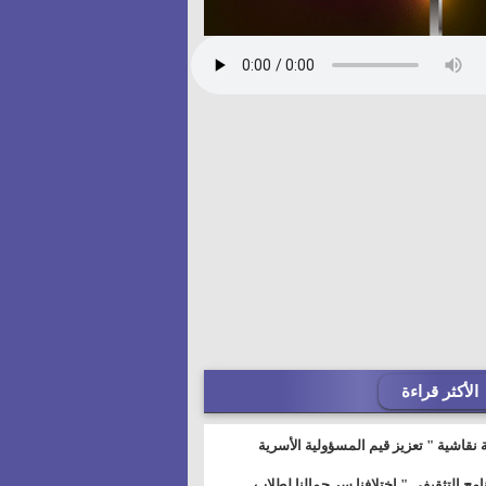
الأكثر قراءة
 نقاشية " تعزيز قيم المسؤولية الأسرية
خطيط للمستقبل" بمجمع إعلام السويس
نامج التثقيفى " إختلافنا سر جمالنا لطلاب