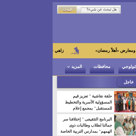
زاهي حواس من الجامعة اليابانية : "توت عنخ آمون"
نولوجي
محافظات
المزيد
عاجل
حلقة نقاشية " تعزيز قيم
المسؤولية الأسرية والتخطيط
للمستقبل" بمجمع إعلام
السويس
البرنامج التثقيفى " إختلافنا سر
جمالنا لطلاب وطالبات ذوى
الهمهم" بمدارس التربية الخاصة