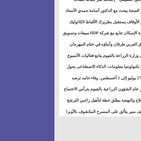
بات ذوى الهمهم" بمدارس التربية الخاصة
 الصحة يبحث مع الدكتور أسامة حمدي الأستاذ
سويس
عة هارفارد توسيع برامج التوعية بمرض السكري
 الأوقاف يستقبل بطريرك الأقباط الكاثوليك
دات هيئة أوقاف الكنيسة الكاثوليكية لبحث آفاق
وزيرة الإسكان تتابع مع شركة HDP مبيعات وتسويق
اون المشترك
عات المدن الجديدة
 العربي طرقان وأبناؤه في ختام المهرجان
في للموسيقى والغناء بالمسرح المكشوف
 وزارة الزراعة بالفيوم يتابع فعاليات الأسبوع
ل من الرشة الثالثة لمكافحة ديدان اللوز للقطن
 تكنولوجيا معلومات: الذكاء الاصطناعى يحول
تخدم إلى سلعة فى اقتصاد الانتباه
من 27 يوليو إلى 2 أغسطس.. وفاء حامد ترصد
رات أقوى الاتصالات الفلكية على الأبراج
 عام الشؤون الزراعية بالفيوم يترأس الاجتماع
ري لمتابعة الحصر الحيازي الجديدة
لاح والنهضة يطلق خطة لتأهيل راغبي الترشح
الس الشعبية المحلية ويستعرض خطط أماناته
 منير يتألق على المسرح المكشوف بالأوبرا
حافظات