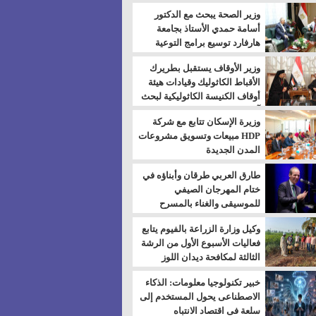
بالسويس
وزير الصحة يبحث مع الدكتور
أسامة حمدي الأستاذ بجامعة
هارفارد توسيع برامج التوعية
بمرض السكري
وزير الأوقاف يستقبل بطريرك
الأقباط الكاثوليك وقيادات هيئة
أوقاف الكنيسة الكاثوليكية لبحث
آفاق التعاون المشترك
وزيرة الإسكان تتابع مع شركة
HDP مبيعات وتسويق مشروعات
المدن الجديدة
طارق العربي طرقان وأبناؤه في
ختام المهرجان الصيفي
للموسيقى والغناء بالمسرح
المكشوف
وكيل وزارة الزراعة بالفيوم يتابع
فعاليات الأسبوع الأول من الرشة
الثالثة لمكافحة ديدان اللوز
للقطن
خبير تكنولوجيا معلومات: الذكاء
الاصطناعى يحول المستخدم إلى
سلعة فى اقتصاد الانتباه