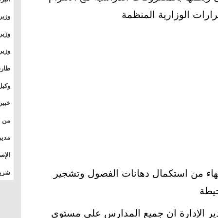
وطال
ارات الوزارية المنظمة
وزير
بال
بجام
وزير
وقيا
التع
مشرو
طارق
الصي
وكيل
الأو
خبير
المس
تأثي
مدير
الدو
الإص
للمج
نتهاء من استكمال دهانات الفصول وتشجير
شريف
بالم
حيطة
دير الإدارة ان جميع المدارس علي مستوي