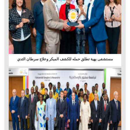
مستشفى بهية تطلق حمله للكشف المبكر وعلاج سرطان الثدي