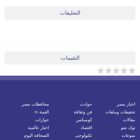
التعليقات
ضعي تعليقَكِ هنا
التقيمات
اخبار مصر
حوادث
محافظات مصر
تحقيقات وملفات
فن وثقافة
القمة tv
مقالات
كوميكس
حوارات
توك شو
اقتصاد
اخبار عالمية
منوعات
تكنولوجى
الصحافة اليوم