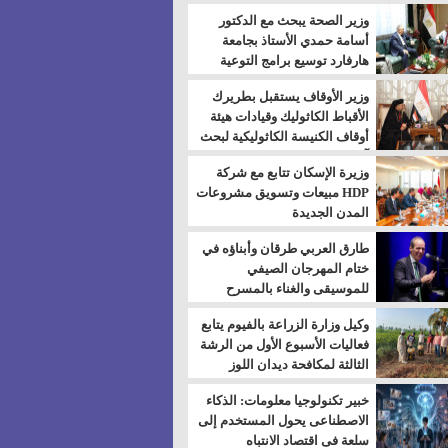
بالسويس
وزير الصحة يبحث مع الدكتور
أسامة حمدي الأستاذ بجامعة
هارفارد توسيع برامج التوعية
بمرض السكري
وزير الأوقاف يستقبل بطريرك
الأقباط الكاثوليك وقيادات هيئة
أوقاف الكنيسة الكاثوليكية لبحث
آفاق التعاون المشترك
وزيرة الإسكان تتابع مع شركة
HDP مبيعات وتسويق مشروعات
المدن الجديدة
طارق العربي طرقان وأبناؤه في
ختام المهرجان الصيفي
للموسيقى والغناء بالمسرح
المكشوف
وكيل وزارة الزراعة بالفيوم يتابع
فعاليات الأسبوع الأول من الرشة
الثالثة لمكافحة ديدان اللوز
للقطن
خبير تكنولوجيا معلومات: الذكاء
الاصطناعى يحول المستخدم إلى
سلعة فى اقتصاد الانتباه