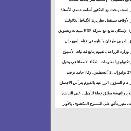
بات ذوى الهمهم" بمدارس التربية الخاصة
 الصحة يبحث مع الدكتور أسامة حمدي الأستاذ
سويس
عة هارفارد توسيع برامج التوعية بمرض السكري
 الأوقاف يستقبل بطريرك الأقباط الكاثوليك
دات هيئة أوقاف الكنيسة الكاثوليكية لبحث آفاق
وزيرة الإسكان تتابع مع شركة HDP مبيعات وتسويق
اون المشترك
عات المدن الجديدة
 العربي طرقان وأبناؤه في ختام المهرجان
في للموسيقى والغناء بالمسرح المكشوف
 وزارة الزراعة بالفيوم يتابع فعاليات الأسبوع
ل من الرشة الثالثة لمكافحة ديدان اللوز للقطن
 تكنولوجيا معلومات: الذكاء الاصطناعى يحول
تخدم إلى سلعة فى اقتصاد الانتباه
من 27 يوليو إلى 2 أغسطس.. وفاء حامد ترصد
رات أقوى الاتصالات الفلكية على الأبراج
 عام الشؤون الزراعية بالفيوم يترأس الاجتماع
ري لمتابعة الحصر الحيازي الجديدة
لاح والنهضة يطلق خطة لتأهيل راغبي الترشح
الس الشعبية المحلية ويستعرض خطط أماناته
 منير يتألق على المسرح المكشوف بالأوبرا
حافظات