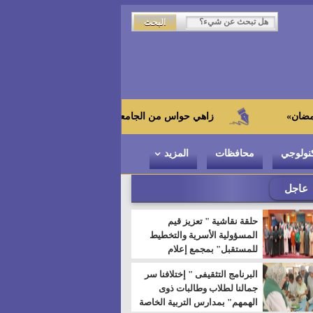
زاهي حواس من الجامعة اليابانية : "توت عنخ آمون" هو بطل المتحف ا
نولوجي
محافظات
المزيد
عاجل
حلقة نقاشية " تعزيز قيم
المسؤولية الأسرية والتخطيط
للمستقبل" بمجمع إعلام
السويس
البرنامج التثقيفى " إختلافنا سر
جمالنا لطلاب وطالبات ذوى
الهمهم" بمدارس التربية الخاصة