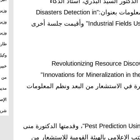
دكتور السيد البدري، أستاذ الذكاء
وطال
وزير
الاصطناعي ورئيس قسم نظم المعلومات بعنوان:"Disasters Detection in
بال
بجام
وزير
Industrial Fields Using Computational Intelligence" وأقيمت جلسة أخرى
وقيا
التع
مشرو
طارق
الصي
وكيل
"Revolutionizing Resource Disc
الأو
خبير
Innovations for Mineralization in the Arabian-Nubian Shield, Egypt"
المس
رة في الاستشعار من البعد ونظم المعلومات
تأثي
مدير
الدو
الإص
للمج
شريف
بالم
كما أقيمت جلسة بعنوان : "Pest Prediction Using AI"، وقدمتها الدكتورة منى
الإعلامي بالهيئة القومية للاستشعار من