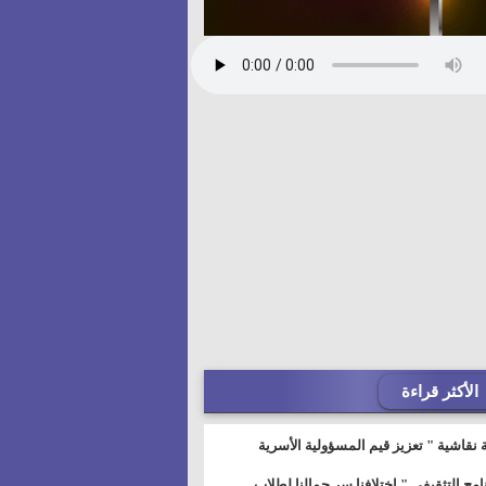
الأكثر قراءة
 نقاشية " تعزيز قيم المسؤولية الأسرية
خطيط للمستقبل" بمجمع إعلام السويس
نامج التثقيفى " إختلافنا سر جمالنا لطلاب