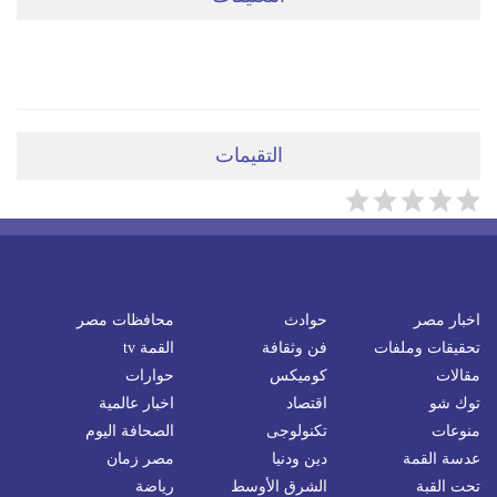
ضعي تعليقَكِ هنا
التقيمات
اخبار مصر
حوادث
محافظات مصر
تحقيقات وملفات
فن وثقافة
القمة tv
مقالات
كوميكس
حوارات
توك شو
اقتصاد
اخبار عالمية
منوعات
تكنولوجى
الصحافة اليوم
عدسة القمة
دين ودنيا
مصر زمان
تحت القبة
الشرق الأوسط
رياضة