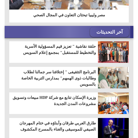
مصر وليبيا تبحثان التعاون في المجال الصحي
آخر التحديثات
حلقة نقاشية " تعزيز قيم المسؤولية الأسرية
والتخطيط للمستقبل" بمجمع إعلام السويس
البرنامج التثقيفى " إختلافنا سر جمالنا لطلاب
وطالبات ذوى الهمهم" بمدارس التربية الخاصة
بالسويس
وزيرة الإسكان تتابع مع شركة HDP مبيعات وتسويق
مشروعات المدن الجديدة
طارق العربي طرقان وأبناؤه في ختام المهرجان
الصيفي للموسيقى والغناء بالمسرح المكشوف