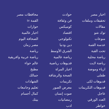
اخبار مصر
حوادث
محافظات مصر
تحقيقات وملفات
فن وثقافة
القمة tv
مقالات
كوميكس
حوارات
توك شو
اقتصاد
اخبار عالمية
منوعات
تكنولوجى
الصحافة اليوم
عدسة القمة
دين ودنيا
مصر زمان
تحت القبة
الشرق الأوسط
رياضة
رياضة محلية
رياضة عالمية
رياضة عربية وافريقية
رياضة لايت
فديوهات رياضية
عالم حواء
ازياء وموضة
اخبار المراة
مطبخ
طفلى
الصحة والرشاقة
جمالك
فديوهات لكى
تكريمات
الشهادات
فديوهات التكريمات
معرض الصور
تعليم وجامعات
عاجل
صوت إنسان
كمال أجسام
العدد الورقي
رمضانيات
بيتك
خواطر
ادب