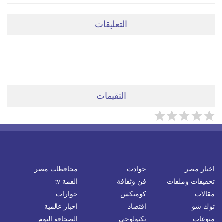
التعليقات
ضعي تعليقَكِ هنا
التقيمات
اخبار مصر
حوادث
محافظات مصر
تحقيقات وملفات
فن وثقافة
القمة tv
مقالات
كوميكس
حوارات
توك شو
اقتصاد
اخبار عالمية
منوعات
تكنولوجى
الصحافة اليوم