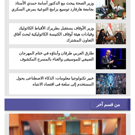
وزير الصحة يبحث مع الدكتور أسامة حمدي الأستاذ
بجامعة هارفارد توسيع برامج التوعية بمرض السكري
وزير الأوقاف يستقبل بطريرك الأقباط الكاثوليك
وقيادات هيئة أوقاف الكنيسة الكاثوليكية لبحث آفاق
التعاون المشترك
طارق العربي طرقان وأبناؤه في ختام المهرجان
الصيفي للموسيقى والغناء بالمسرح المكشوف
خبير تكنولوجيا معلومات: الذكاء الاصطناعى يحول
المستخدم إلى سلعة فى اقتصاد الانتباه
من قسم آخر