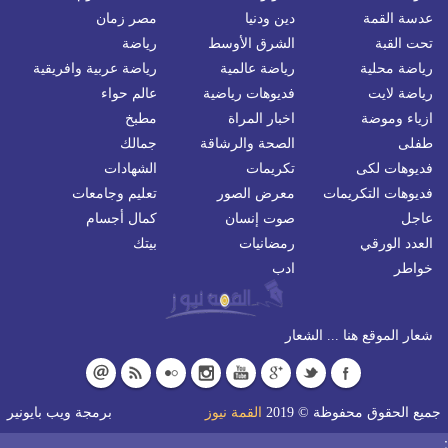
عدسة القمة
دين ودنيا
مصر زمان
تحت القبة
الشرق الأوسط
رياضة
رياضة محلية
رياضة عالمية
رياضة عربية وافريقية
رياضة لايت
فديوهات رياضية
عالم حواء
ازياء وموضة
اخبار المراة
مطبخ
طفلى
الصحة والرشاقة
جمالك
فديوهات لكى
تكريمات
الشهادات
فديوهات التكريمات
معرض الصور
تعليم وجامعات
عاجل
صوت إنسان
كمال أجسام
العدد الورقي
رمضانيات
بيتك
خواطر
ادب
شعار الموقع هنا ... الشعار
جميع الحقوق محفوظة © 2019
القمة نيوز
برمجة
ويب بايونير
;