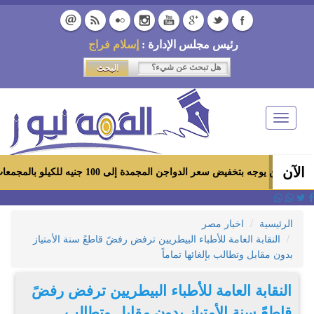
رئيس مجلس الإدارة :
إسلام فراج
Toggle
navigation
الآن
بتخفيض سعر الدواجن المجمدة إلى 100 جنيه للكيلو بالمجمعات الاستهلاكية ومعارض «أهلاً رمضان»
الرئيسية
اخبار مصر
النقابة العامة للأطباء البيطريين ترفض رفضً قاطعً سنة الأمتياز
بدون مقابل وتطالب بإلغائها تماماً
النقابة العامة للأطباء البيطريين ترفض رفضً
قاطعً سنة الأمتياز بدون مقابل وتطالب