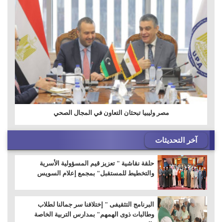
مصر وليبيا تبحثان التعاون في المجال الصحي
آخر التحديثات
حلقة نقاشية " تعزيز قيم المسؤولية الأسرية
والتخطيط للمستقبل" بمجمع إعلام السويس
البرنامج التثقيفى " إختلافنا سر جمالنا لطلاب
وطالبات ذوى الهمهم" بمدارس التربية الخاصة