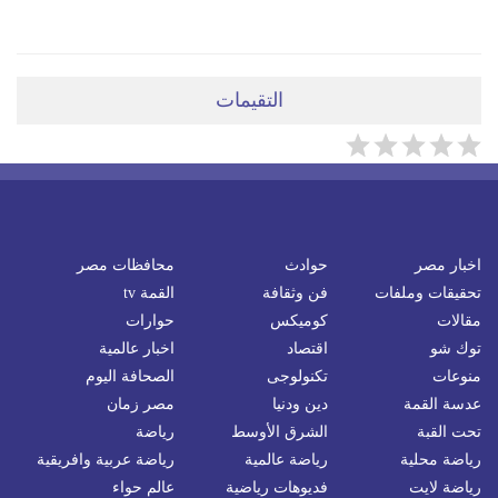
التقيمات
اخبار مصر
حوادث
محافظات مصر
تحقيقات وملفات
فن وثقافة
القمة tv
مقالات
كوميكس
حوارات
توك شو
اقتصاد
اخبار عالمية
منوعات
تكنولوجى
الصحافة اليوم
عدسة القمة
دين ودنيا
مصر زمان
تحت القبة
الشرق الأوسط
رياضة
رياضة محلية
رياضة عالمية
رياضة عربية وافريقية
رياضة لايت
فديوهات رياضية
عالم حواء