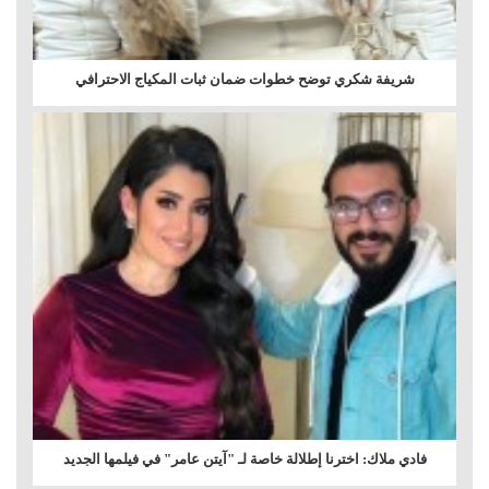
شريفة شكري توضح خطوات ضمان ثبات المكياج الاحترافي
فادي ملاك: اخترنا إطلالة خاصة لـ "آيتن عامر" في فيلمها الجديد