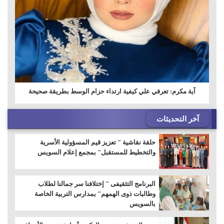
آية مكرم: تعرفي علي كيفية ارتداء حزام الوسط بطريقة صحيحة
آخر التحديثات
حلقة نقاشية " تعزيز قيم المسؤولية الأسرية
والتخطيط للمستقبل" بمجمع إعلام السويس
البرنامج التثقيفى " إختلافنا سر جمالنا لطلاب
وطالبات ذوى الهمهم" بمدارس التربية الخاصة
بالسويس