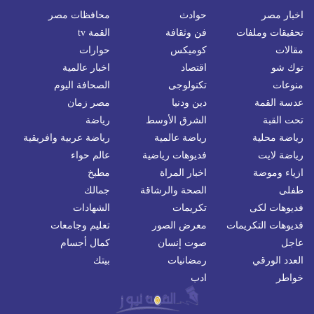
اخبار مصر
حوادث
محافظات مصر
تحقيقات وملفات
فن وثقافة
القمة tv
مقالات
كوميكس
حوارات
توك شو
اقتصاد
اخبار عالمية
منوعات
تكنولوجى
الصحافة اليوم
عدسة القمة
دين ودنيا
مصر زمان
تحت القبة
الشرق الأوسط
رياضة
رياضة محلية
رياضة عالمية
رياضة عربية وافريقية
رياضة لايت
فديوهات رياضية
عالم حواء
ازياء وموضة
اخبار المراة
مطبخ
طفلى
الصحة والرشاقة
جمالك
فديوهات لكى
تكريمات
الشهادات
فديوهات التكريمات
معرض الصور
تعليم وجامعات
عاجل
صوت إنسان
كمال أجسام
العدد الورقي
رمضانيات
بيتك
خواطر
ادب