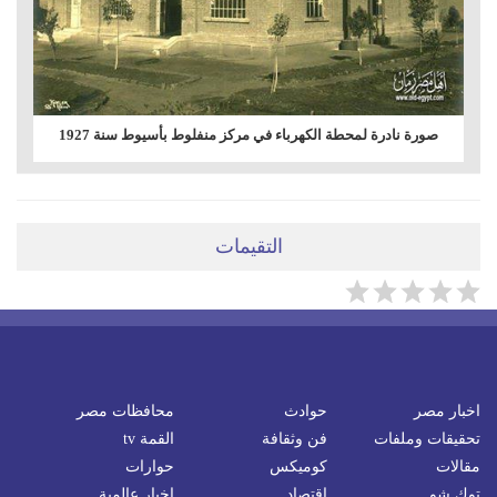
صورة نادرة لمحطة الكهرباء في مركز منفلوط بأسيوط سنة 1927
التقيمات
اخبار مصر
حوادث
محافظات مصر
تحقيقات وملفات
فن وثقافة
القمة tv
مقالات
كوميكس
حوارات
توك شو
اقتصاد
اخبار عالمية