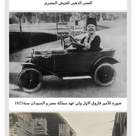
العصر الذهبى للجيش المصرى
صورة للأمير فاروق الاول ولي عهد مملكة مصر و السودان سنة1925