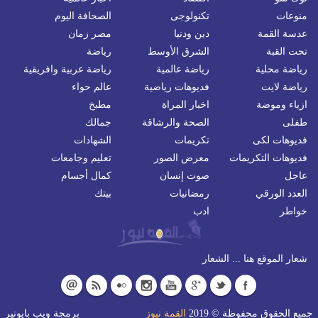
منوعات
تكنولوجى
الصحافة اليوم
عدسة القمة
دين ودنيا
مصر زمان
تحت القبة
الشرق الأوسط
رياضة
رياضة محلية
رياضة عالمية
رياضة عربية وافريقية
رياضة لايت
فديوهات رياضية
عالم حواء
ازياء وموضة
اخبار المراة
مطبخ
طفلى
الصحة والرشاقة
جمالك
فديوهات لكى
تكريمات
الشهادات
فديوهات التكريمات
معرض الصور
تعليم وجامعات
عاجل
صوت إنسان
كمال أجسام
العدد الورقي
رمضانيات
بيتك
خواطر
ادب
شعار الموقع هنا ... الشعار
جميع الحقوق محفوظة © 2019
القمة نيوز
برمجة
ويب بايونير